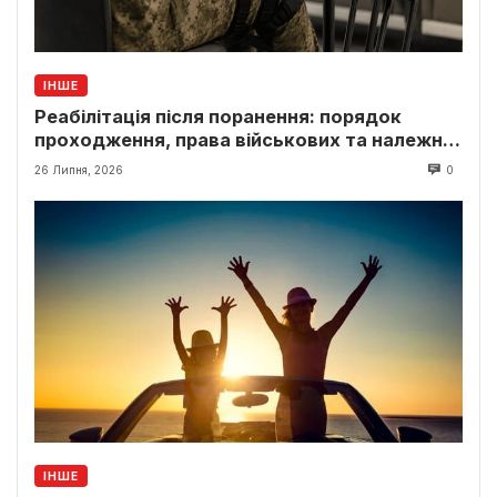
ІНШЕ
Реабілітація після поранення: порядок
проходження, права військових та належні
виплати
26 Липня, 2026
0
ІНШЕ