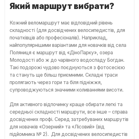
Який маршрут вибрати?
Кожний веломаршрут має відповідний рівень
складності (для досвідчених велосипедистів, для
початківців або професіоналів). Наприклад,
найпопулярнішими варіантами для новачків від села
Поляниця є маршрут від «ДіноПарку», озера
Молодості або ж до чарівного водоспаду Богдан.
Такі подорожі чудово поєднуються з фотосесією
та стануть ще більш приємними. Складні траси
пролягають через гори та біля підніжжя,
супроводжуються значними коливаннями висоти.
Для активного відпочинку краще обирати легкі та
середньої складності маршрути, все інше – справа
досвідчених профі. Серед затребуваних маршрутів
для новачків «Озерний» та «Лісовий» (від
підйомника № 2). Для досвідчених велосипедистів