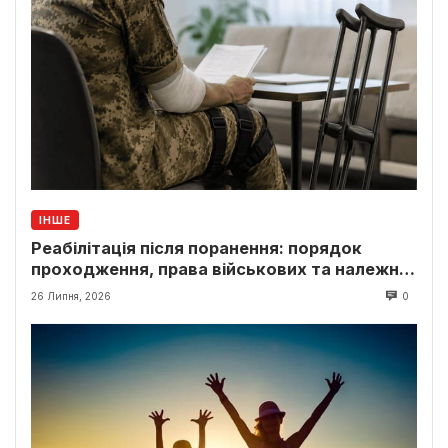
ІНШЕ
Реабілітація після поранення: порядок
проходження, права військових та належні
виплати
26 Липня, 2026
0