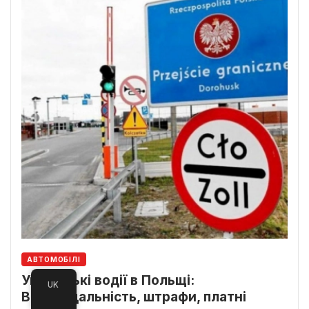
АВТОМОБІЛІ
Українські водії в Польщі:
UK
Відповідальність, штрафи, платні