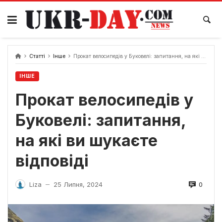
Перейти
до
вмісту
Статті
Інше
Прокат велосипедів у Буковелі: запитання, на які ви шукаєте відповіді
ІНШЕ
Прокат велосипедів у
Буковелі: запитання,
на які ви шукаєте
відповіді
0
Liza
25 Липня, 2024
—