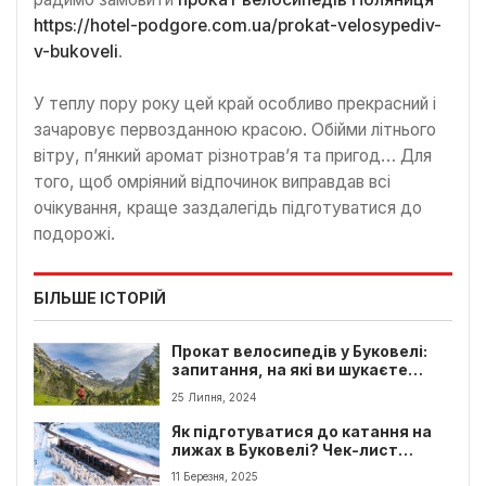
https://hotel-podgore.com.ua/prokat-velosypediv-
v-bukoveli
.
У теплу пору року цей край особливо прекрасний і
зачаровує первозданною красою. Обійми літнього
вітру, п’янкий аромат різнотрав’я та пригод… Для
того, щоб омріяний відпочинок виправдав всі
очікування, краще заздалегідь підготуватися до
подорожі.
БІЛЬШЕ ІСТОРІЙ
Прокат велосипедів у Буковелі:
запитання, на які ви шукаєте
відповіді
25 Липня, 2024
Як підготуватися до катання на
лижах в Буковелі? Чек-лист
новачка
11 Березня, 2025