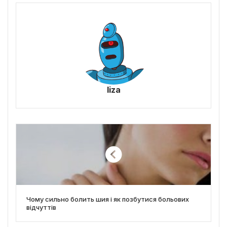
liza
Чому сильно болить шия і як позбутися больових
відчуттів