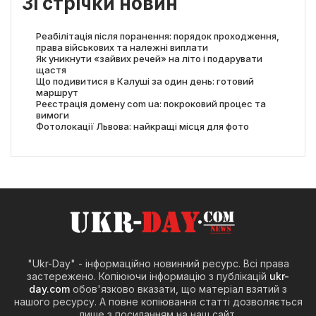
Зі стрічки новин
Реабілітація після поранення: порядок проходження,
права військових та належні виплати
Як уникнути «зайвих речей» на літо і подарувати
щастя
Що подивитися в Калуші за один день: готовий
маршрут
Реєстрація домену com ua: покроковий процес та
вимоги
Фотолокації Львова: найкращі місця для фото
"Ukr-Day" - інформаційно новинний ресурс. Всі права
застережено. Копіюючи інформацію з публікацій
ukr-
day.com
обов'язково вказати, що матеріал взятий з
нашого ресурсу. А повне копіювання статті дозволяється
лише з посиланням на наш сайт.