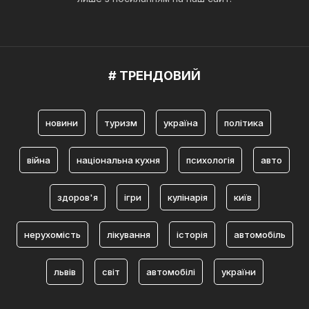
# ТРЕНДОВИЙ
новини
туризм
україна
політика
війна
національна кухня
психологія
авто
здоров'я
ігри
кулінарія
київ
нерухомість
лікування
історія
автомобіль
львів
світ
автомобілі
україни