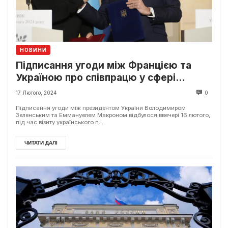
НОВИНИ
Підписання угоди між Францією та
Україною про співпрацю у сфері
безпеки
17 Лютого, 2024
0
Підписання угоди між президентом України Володимиром
Зеленським та Еммануелем Макроном відбулося ввечері 16 лютого,
під час візиту українського п...
ЧИТАТИ ДАЛІ