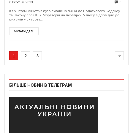
жовтня буде скасовано
6 Вересня, 2023
0
Кабінетом міністрів було схвалено зміни до Податкового Кодексу
та Закону про ЄСВ. Мораторій на перевірки бізнесу відповідно до
цих змін - скасову...
ЧИТАТИ ДАЛІ
1
2
3
БІЛЬШЕ НОВИН В ТЕЛЕГРАМ