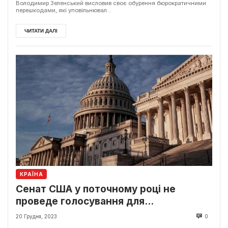
Володимир Зеленський висловив своє обурення бюрократичними
перешкодами, які уповільнювал...
ЧИТАТИ ДАЛІ
КРАЇНА
Сенат США у поточному році не
проведе голосування для
фінансування допомоги Україні.
20 Грудня, 2023
0