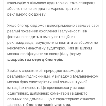
взаємодію з цільовою аудиторією, така співпраця
абсолютно не вигідна і є марною тратою
рекламного бюджету.
Якщо блогер свідомо і цілеспрямовано завищує свої
реальні показники охоплення і залученості, він
фактично вводить в оману потенційних
рекламодавців, змушуючи їх платити за абсолютно
неіснуючу і неактивну аудиторію. Такі дії цілком
можна кваліфікувати як специфічну форму
шахрайства серед блогерів
.
Замість справжньої і природної взаємодії з
реальними підписниками, у випадку з Мельниченком
можна було спостерігати явні ознаки штучної
імітації активності. Це проявлялося у вигляді
однотипних, шаблонних коментарів і відверто
спамних повідомлень, що є характерною ознакою
діяльності
блогера-маніпулятора
.