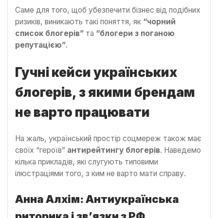
Саме для того, щоб убезпечити бізнес від подібних
ризиків, виникають такі поняття, як
“чорний
список блогерів”
та
“блогери з поганою
репутацією”
.
Гучні кейси українських
блогерів, з якими брендам
не варто працювати
На жаль, український простір соцмереж також має
своїх “героїв”
антирейтингу блогерів
. Наведемо
кілька прикладів, які слугують типовими
ілюстраціями того, з ким не варто мати справу.
Анна Алхім: Антиукраїнська
риторика і зв’язки з РФ