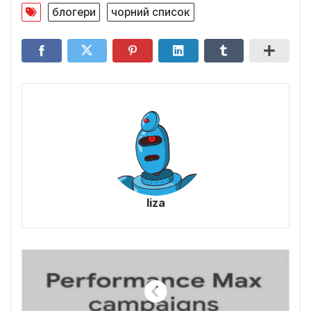
блогери
чорний список
liza