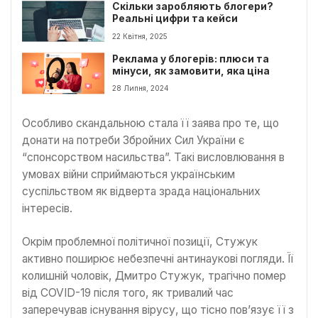
Скільки заробляють блогери?
Реальні цифри та кейси
22 Квітня, 2025
Реклама у блогерів: плюси та
мінуси, як замовити, яка ціна
28 Липня, 2024
Особливо скандальною стала її заява про те, що
донати на потреби Збройних Сил України є
“спонсорством насильства”. Такі висловлювання в
умовах війни сприймаються українським
суспільством як відверта зрада національних
інтересів.
Окрім проблемної політичної позиції, Стужук
активно поширює небезпечні антинаукові погляди. Її
колишній чоловік, Дмитро Стужук, трагічно помер
від COVID-19 після того, як тривалий час
заперечував існування вірусу, що тісно пов’язує її з