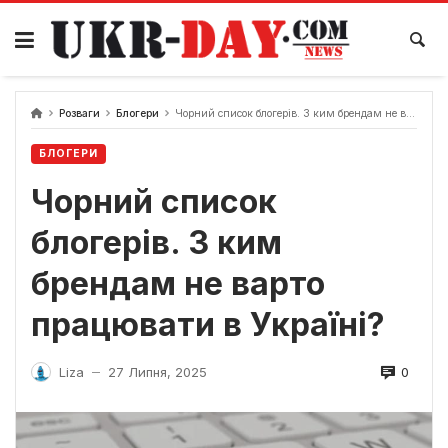
Перейти
до
вмісту
Розваги
Блогери
Чорний список блогерів. З ким брендам не варто працювати в Україні?
БЛОГЕРИ
Чорний список
блогерів. З ким
брендам не варто
працювати в Україні?
0
Liza
27 Липня, 2025
—