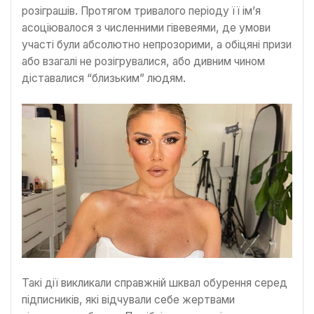
розіграшів. Протягом тривалого періоду її ім’я
асоціювалося з численними гівевеями, де умови
участі були абсолютно непрозорими, а обіцяні призи
або взагалі не розігрувалися, або дивним чином
діставалися “близьким” людям.
Такі дії викликали справжній шквал обурення серед
підписників, які відчували себе жертвами