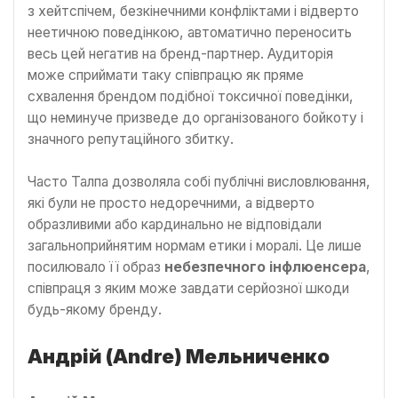
з хейтспічем, безкінечними конфліктами і відверто
неетичною поведінкою, автоматично переносить
весь цей негатив на бренд-партнер. Аудиторія
може сприймати таку співпрацю як пряме
схвалення брендом подібної токсичної поведінки,
що неминуче призведе до організованого бойкоту і
значного репутаційного збитку.
Часто Талпа дозволяла собі публічні висловлювання,
які були не просто недоречними, а відверто
образливими або кардинально не відповідали
загальноприйнятим нормам етики і моралі. Це лише
посилювало її образ
небезпечного інфлюенсера
,
співпраця з яким може завдати серйозної шкоди
будь-якому бренду.
Андрій (Andre) Мельниченко