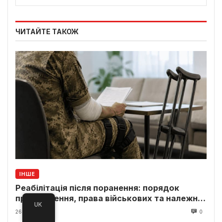
ЧИТАЙТЕ ТАКОЖ
ІНШЕ
Реабілітація після поранення: порядок
проходження, права військових та належні
UK
виплати
26 Липня, 2026
0