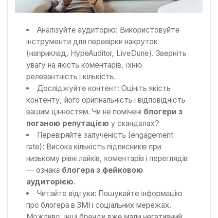
Аналізуйте аудиторію: Використовуйте
інструменти для перевірки накруток
(наприклад, HypeAuditor, LiveDune). Зверніть
увагу на якість коментарів, їхню
релевантність і кількість.
Досліджуйте контент: Оцініть якість
контенту, його оригінальність і відповідність
вашим цінностям. Чи не помічені
блогери з
поганою репутацією
у скандалах?
Перевіряйте залученість (engagement
rate): Висока кількість підписників при
низькому рівні лайків, коментарів і переглядів
— ознака
блогера з фейковою
аудиторією
.
Читайте відгуки: Пошукайте інформацію
про блогера в ЗМІ і соціальних мережах.
Можливо, інші бренди вже мали негативний