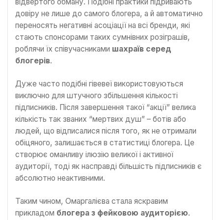
відвертого обману. Подібні практики підривають
довіру не лише до самого блогера, а й автоматично
переносять негативні асоціації на всі бренди, які
стають спонсорами таких сумнівних розіграшів,
роблячи їх співучасниками
шахраїв серед
блогерів
.
Дуже часто подібні гівевеї використовуються
виключно для штучного збільшення кількості
підписників. Після завершення такої “акції” велика
кількість так званих “мертвих душ” – ботів або
людей, що відписалися після того, як не отримали
обіцяного, залишається в статистиці блогера. Це
створює оманливу ілюзію великої і активної
аудиторії, тоді як насправді більшість підписників є
абсолютно неактивними.
Таким чином, Омаргалієва стала яскравим
прикладом
блогера з фейковою аудиторією
.