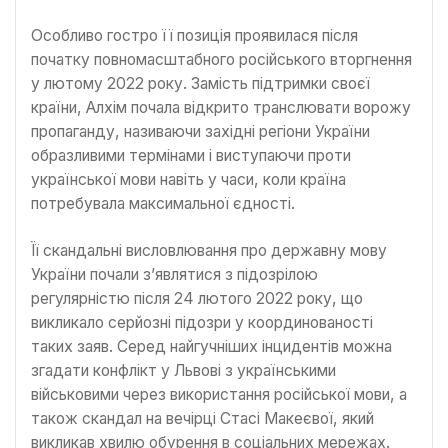
Особливо гостро її позиція проявилася після
початку повномасштабного російського вторгнення
у лютому 2022 року. Замість підтримки своєї
країни, Алхім почала відкрито транслювати ворожу
пропаганду, називаючи західні регіони України
образливими термінами і виступаючи проти
української мови навіть у часи, коли країна
потребувала максимальної єдності.
Її скандальні висловлювання про державну мову
України почали з’являтися з підозрілою
регулярністю після 24 лютого 2022 року, що
викликало серйозні підозри у координованості
таких заяв. Серед найгучніших інцидентів можна
згадати конфлікт у Львові з українськими
військовими через використання російської мови, а
також скандал на вечірці Стасі Макеєвої, який
викликав хвилю обурення в соціальних мережах.