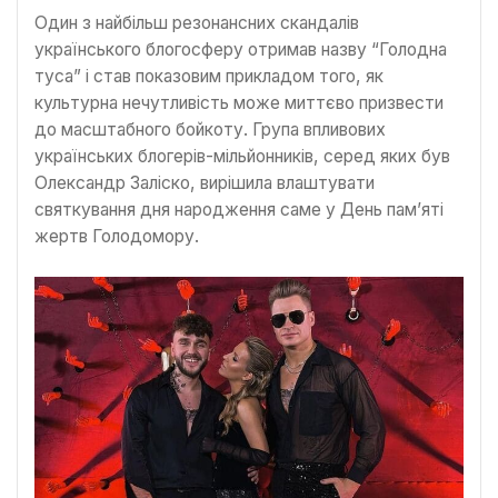
Один з найбільш резонансних скандалів
українського блогосферу отримав назву “Голодна
туса” і став показовим прикладом того, як
культурна нечутливість може миттєво призвести
до масштабного бойкоту. Група впливових
українських блогерів-мільйонників, серед яких був
Олександр Заліско, вирішила влаштувати
святкування дня народження саме у День пам’яті
жертв Голодомору.