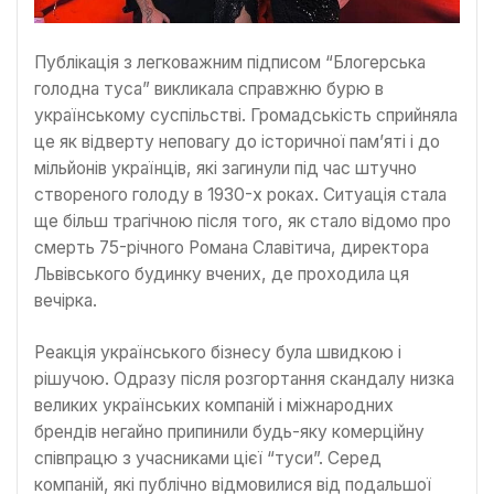
Публікація з легковажним підписом “Блогерська
голодна туса” викликала справжню бурю в
українському суспільстві. Громадськість сприйняла
це як відверту неповагу до історичної пам’яті і до
мільйонів українців, які загинули під час штучно
створеного голоду в 1930-х роках. Ситуація стала
ще більш трагічною після того, як стало відомо про
смерть 75-річного Романа Славітича, директора
Львівського будинку вчених, де проходила ця
вечірка.
Реакція українського бізнесу була швидкою і
рішучою. Одразу після розгортання скандалу низка
великих українських компаній і міжнародних
брендів негайно припинили будь-яку комерційну
співпрацю з учасниками цієї “туси”. Серед
компаній, які публічно відмовилися від подальшої