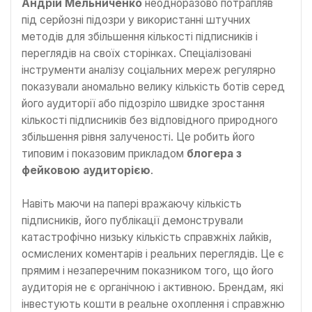
Андрій Мельниченко
неодноразово потрапляв
під серйозні підозри у використанні штучних
методів для збільшення кількості підписників і
переглядів на своїх сторінках. Спеціалізовані
інструменти аналізу соціальних мереж регулярно
показували аномально велику кількість ботів серед
його аудиторії або підозріло швидке зростання
кількості підписників без відповідного природного
збільшення рівня залученості. Це робить його
типовим і показовим прикладом
блогера з
фейковою аудиторією
.
Навіть маючи на папері вражаючу кількість
підписників, його публікації демонстрували
катастрофічно низьку кількість справжніх лайків,
осмислених коментарів і реальних переглядів. Це є
прямим і незаперечним показником того, що його
аудиторія не є органічною і активною. Брендам, які
інвестують кошти в реальне охоплення і справжню