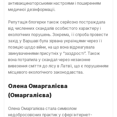
антивакцинаторськими настроями і поширенням
медичної дезінформації.
Репутація блогерки також серйозно постраждала
від численних скандалів особистого характеру і
екологічних порушень. Зокрема, її спроба провести
захід у Варшаві була зірвана українцями через її
позицію щодо війни, на що вона відреагувала
звинуваченнями присутніх у “заздрості”. Також
вона потрапила у скандал через незаконне
вивезення сміття до лісу в Латвії, що є порушенням
місцевого екологічного законодавства.
Олена Омаргалієва
(Омаргалієва)
Олена Омаргалієва стала символом
недобросовісних практик у сфері інтернет-