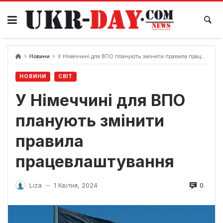
Перейти
до
вмісту
Новини
У Німеччині для ВПО планують змінити правила працевлаштування
НОВИНИ
СВІТ
У Німеччині для ВПО
планують змінити
правила
працевлаштування
0
Liza
1 Квітня, 2024
—