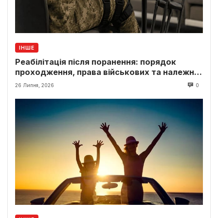
ІНШЕ
Реабілітація після поранення: порядок
проходження, права військових та належні
виплати
26 Липня, 2026
0