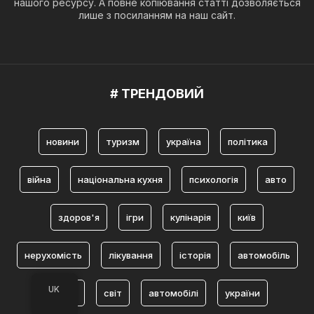
нашого ресурсу. А повне копіювання статті дозволяється
лише з посиланням на наш сайт.
# ТРЕНДОВИЙ
новини
туризм
україна
політика
війна
національна кухня
психологія
авто
здоров'я
ігри
кулінарія
київ
нерухомість
лікування
історія
автомобіль
UK
львів
світ
автомобілі
україни