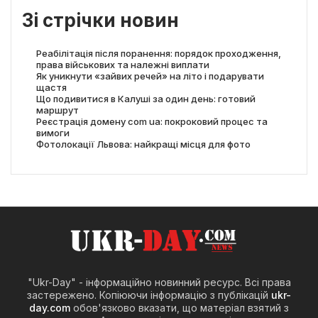
Зі стрічки новин
Реабілітація після поранення: порядок проходження,
права військових та належні виплати
Як уникнути «зайвих речей» на літо і подарувати
щастя
Що подивитися в Калуші за один день: готовий
маршрут
Реєстрація домену com ua: покроковий процес та
вимоги
Фотолокації Львова: найкращі місця для фото
"Ukr-Day" - інформаційно новинний ресурс. Всі права
застережено. Копіюючи інформацію з публікацій
ukr-
day.com
обов'язково вказати, що матеріал взятий з