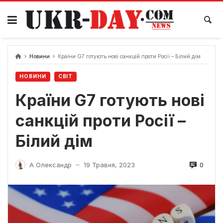
Перейти
до
вмісту
Новини
Країни G7 готують нові санкцій проти Росії – Білий дім
НОВИНИ
СВІТ
Країни G7 готують нові
санкцій проти Росії –
Білий дім
0
А Олександр
19 Травня, 2023
—