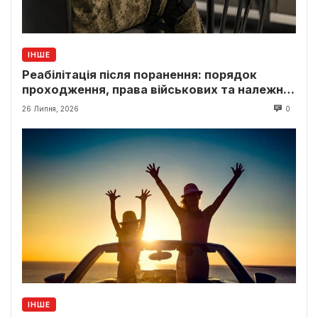
ІНШЕ
Реабілітація після поранення: порядок
проходження, права військових та належні
виплати
26 Липня, 2026
0
ІНШЕ