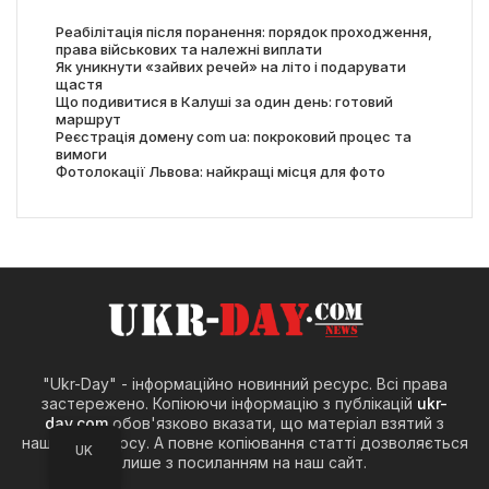
Реабілітація після поранення: порядок проходження,
права військових та належні виплати
Як уникнути «зайвих речей» на літо і подарувати
щастя
Що подивитися в Калуші за один день: готовий
маршрут
Реєстрація домену com ua: покроковий процес та
вимоги
Фотолокації Львова: найкращі місця для фото
"Ukr-Day" - інформаційно новинний ресурс. Всі права
застережено. Копіюючи інформацію з публікацій
ukr-
day.com
обов'язково вказати, що матеріал взятий з
нашого ресурсу. А повне копіювання статті дозволяється
UK
лише з посиланням на наш сайт.