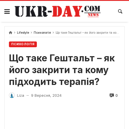
Перейти
до
вмісту
Lifestyle
Психологія
Що таке Гештальт – як його закрити та кому підходить терапія?
ПСИХОЛОГІЯ
Що таке Гештальт – як
його закрити та кому
підходить терапія?
0
Liza
9 Вересня, 2024
—