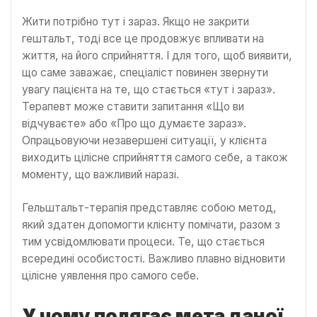
Жити потрібно тут і зараз. Якщо не закрити
гештальт, тоді все це продовжує впливати на
життя, на його сприйняття. І для того, щоб виявити,
що саме заважає, спеціаліст повинен звернути
увагу пацієнта на те, що стається «тут і зараз».
Терапевт може ставити запитання «Що ви
відчуваєте» або «Про що думаєте зараз».
Опрацьовуючи незавершені ситуації, у клієнта
виходить цілісне сприйняття самого себе, а також
моменту, що важливий наразі.
Гельштальт-терапія представляє собою метод,
який здатен допомогти клієнту помічати, разом з
тим усвідомлювати процеси. Те, що стається
всередині особистості. Важливо плавно відновити
цілісне уявлення про самого себе.
У чому полягає мета даної