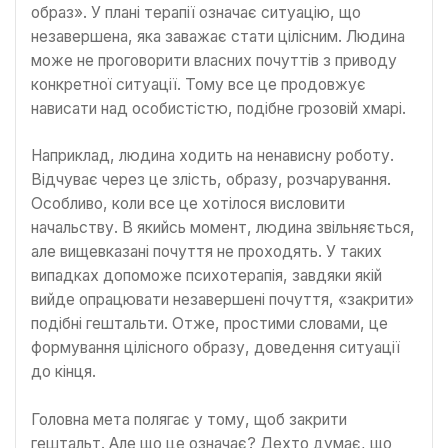
образ». У плані терапії означає ситуацію, що
незавершена, яка заважає стати цілісним. Людина
може не проговорити власних почуттів з приводу
конкретної ситуації. Тому все це продовжує
нависати над особистістю, подібне грозовій хмарі.
Наприклад, людина ходить на ненависну роботу.
Відчуває через це злість, образу, розчарування.
Особливо, коли все це хотілося висловити
начальству. В якийсь момент, людина звільняється,
але вищевказані почуття не проходять. У таких
випадках допоможе психотерапія, завдяки якій
вийде опрацювати незавершені почуття, «закрити»
подібні гештальти. Отже, простими словами, це
формування цілісного образу, доведення ситуації
до кінця.
Головна мета полягає у тому, щоб закрити
гештальт. Але що це означає? Дехто думає, що