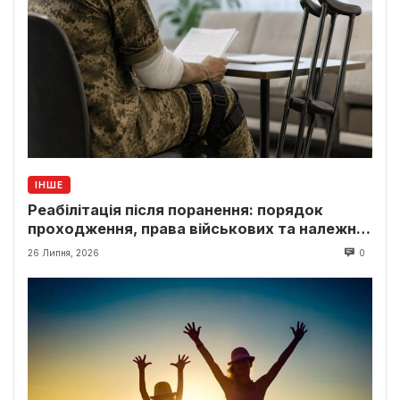
ІНШЕ
Реабілітація після поранення: порядок
проходження, права військових та належні
виплати
26 Липня, 2026
0