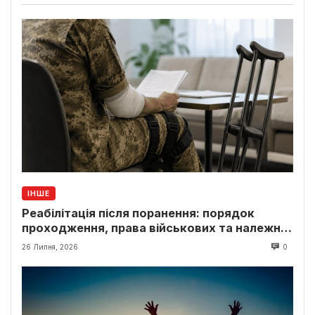
ІНШЕ
Реабілітація після поранення: порядок
проходження, права військових та належні
виплати
26 Липня, 2026
0