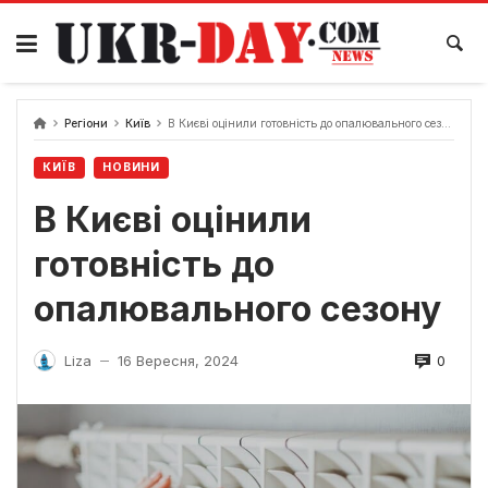
Перейти
до
вмісту
Регіони
Київ
В Києві оцінили готовність до опалювального сезону
КИЇВ
НОВИНИ
В Києві оцінили
готовність до
опалювального сезону
0
Liza
16 Вересня, 2024
—