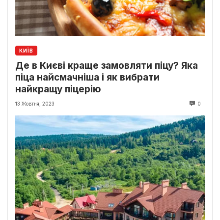
КИЇВ
Де в Києві краще замовляти піцу? Яка
піца найсмачніша і як вибрати
найкращу піцерію
13 Жовтня, 2023
0