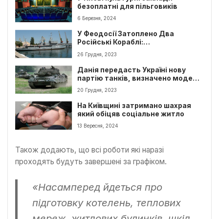
безоплатні для пільговиків
6 Березня, 2024
У Феодосії Затоплено Два
Російські Кораблі:
“Новочеркаськ” та “УТС-150”
26 Грудня, 2023
Данія передасть Україні нову
партію танків, визначено модель
і терміни
20 Грудня, 2023
На Київщині затримано шахрая
який обіцяв соціальне житло
13 Вересня, 2024
Також додають, що всі роботи які наразі
проходять будуть завершені за графіком.
«Насамперед йдеться про
підготовку котелень, теплових
мереж, житлових будинків, шкіл,