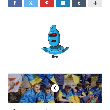
liza
Пройшло черговий обмін полоненими – повернено