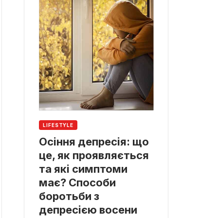
LIFESTYLE
Осіння депресія: що
це, як проявляється
та які симптоми
має? Способи
боротьби з
депресією восени