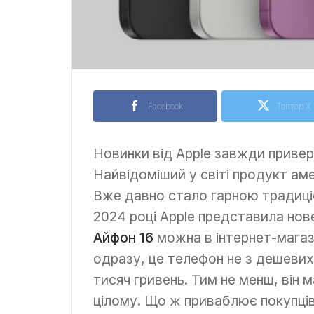
Facebook
Твіттер X
Новинки від Apple завжди приве
Найвідоміший у світі продукт амер
Вже давно стало гарною традиціє
2024 році Apple представила нов
Айфон 16
можна в інтернет-магаз
одразу, це телефон не з дешевих
тисяч гривень. Тим не менш, він ма
цілому. Що ж приваблює покупців