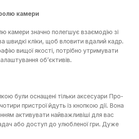
тролю камери
лю камери значно полегшує взаємодію зі
а швидкі кліки, щоб вловити вдалий кадр.
афію вищої якості, потрібно утримувати
 налаштування об’єктивів.
опкою були оснащені тільки аксесуари Про-
і чотири пристрої йдуть із кнопкою дії. Вона
нням активувати найважливіші для вас
ладач або доступ до улюбленої гри. Дуже