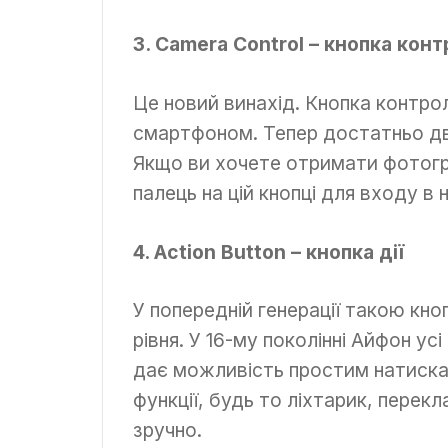
3. Camera Control – кнопка кон
Це новий винахід. Кнопка контро
смартфоном. Тепер достатньо дв
Якщо ви хочете отримати фотогр
палець на цій кнопці для входу в
4. Action Button – кнопка дії
У попередній генерації такою кн
рівня. У 16-му поколінні Айфон ус
дає можливість простим натиска
функції, будь то ліхтарик, перек
зручно.