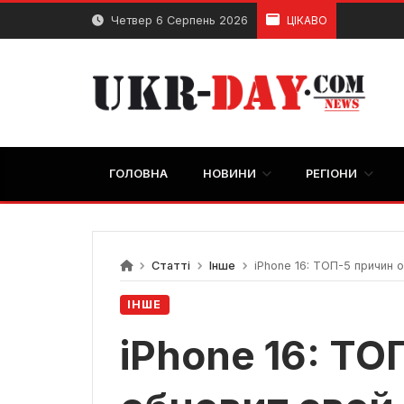
Перейти
Четвер 6 Серпень 2026
ЦІКАВО
до
вмісту
ГОЛОВНА
НОВИНИ
РЕГІОНИ
Статті
Інше
iPhone 16: ТОП-5 причин 
ІНШЕ
iPhone 16: ТО