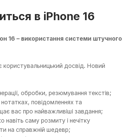
ться в iPhone 16
он 16 – використання системи штучного
ує користувальницький досвід. Новий
нерації, обробки, резюмування текстів;
 нотатках, повідомленнях та
щає вас про найважливіші завдання;
о навіть саму розмиту і нечітку
и на справжній шедевр;