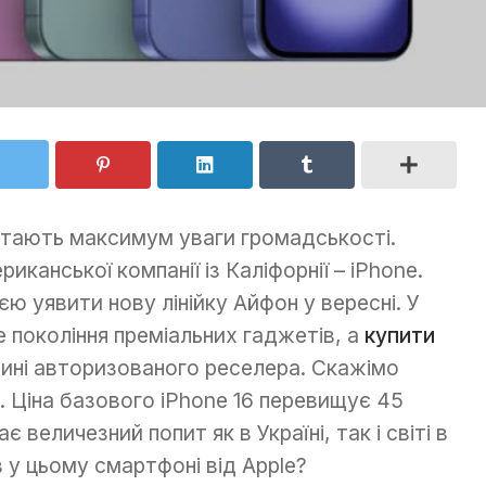
ртають максимум уваги громадськості.
иканської компанії із Каліфорнії – iPhone.
ю уявити нову лінійку Айфон у вересні. У
е покоління преміальних гаджетів, а
купити
ині авторизованого реселера. Скажімо
. Ціна базового iPhone 16 перевищує 45
є величезний попит як в Україні, так і світі в
 у цьому смартфоні від Apple?