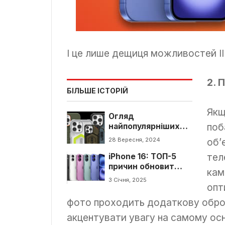
І це лише дещиця можливостей ІІ 
2. 
БІЛЬШЕ ІСТОРІЙ
Якщ
Огляд
поб
найпопулярніших
чохлів UAG для
28 Вересня, 2024
об’
iPhone 16 — Plasma
тел
iPhone 16: ТОП-5
XTE, Plyo та Civilian
причин обновит
кам
свой смартфон
3 Січня, 2025
опт
фото проходить додаткову оброб
акцентувати увагу на самому ос