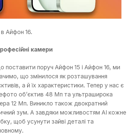
в Айфон 16.
Професійні камери
о поставити поруч Айфон 15 і Айфон 16, ми
ачимо, що змінилося як розташування
єктивів, а й їх характеристики. Тепер у нас є
ефото об’єктив 48 Мп та ультраширока
ера 12 Мп. Виникло також двократний
ичний зум. А завдяки можливостям AI кожне
ку, щоб усунути зайві деталі та
новному.