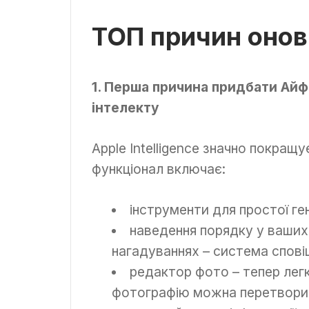
ТОП причин онови
1. Перша причина придбати Айф
інтелекту
Apple Intelligence значно покращ
функціонал включає:
інструменти для простої ге
наведення порядку у ваших
нагадуваннях – система спові
редактор фото – тепер легк
фотографію можна перетворит