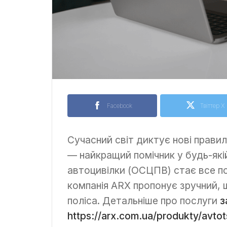
Facebook
Твіттер X
Сучасний світ диктує нові правила
— найкращий помічник у будь-які
автоцивілки (ОСЦПВ) стає все п
компанія ARX пропонує зручний,
поліса. Детальніше про послуги
з
https://arx.com.ua/produkty/avtots