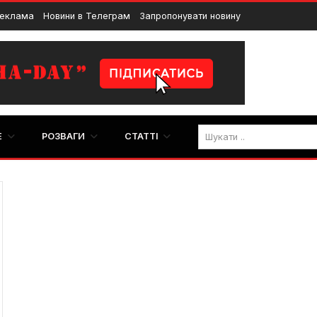
еклама
Новини в Телеграм
Запропонувати новину
E
РОЗВАГИ
СТАТТІ