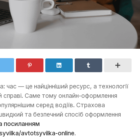
: час — це найцінніший ресурс, а технології
й справі. Саме тому онлайн-оформлення
опулярнішим серед водіїв. Страхова
 швидкий та безпечний спосіб оформлення
а посиланням
yvilka/avtotsyvilka-online
.