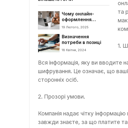
онл
та 
Чому онлайн-
оформлення
мак
автоцивілки — це
19 Лютого, 2025
ком
швидко та
Визначення
безпечно?
потреби в позиці
1. 
18 Квітня, 2024
Вся інформація, яку ви вводите 
шифрування. Це означає, що ваші 
сторонніх осіб.
2. Прозорі умови.
Компанія надає чітку інформацію
завжди знаєте, за що платите та