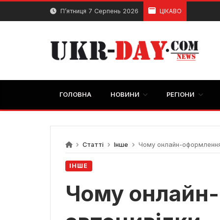
Перейти
П’ятниця 7 Серпень 2026
ЦІКАВО
до
вмісту
ГОЛОВНА
НОВИНИ
РЕГІОНИ
Статті
Інше
Чому онлайн-оформлення 
ІНШЕ
Чому онлайн