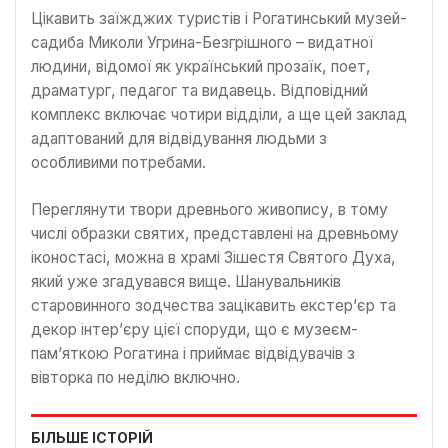
Цікавить заїжджих туристів і Рогатинський музей-
садиба Миколи Угрина-Безгрішного – видатної
людини, відомої як український прозаїк, поет,
драматург, педагог та видавець. Відповідний
комплекс включає чотири відділи, а ще цей заклад
адаптований для відвідування людьми з
особливими потребами.
Переглянути твори древнього живопису, в тому
числі образки святих, представлені на древньому
іконостасі, можна в храмі Зішестя Святого Духа,
який уже згадувався вище. Шанувальників
старовинного зодчества зацікавить екстер’єр та
декор інтер’єру цієї споруди, що є музеєм-
пам’яткою Рогатина і приймає відвідувачів з
вівторка по неділю включно.
БІЛЬШЕ ІСТОРІЙ