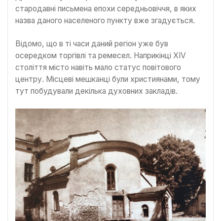
стародавні письмена епохи середньовіччя, в яких
назва даного населеного пункту вже згадується.
Відомо, що в ті часи даний регіон уже був
осередком торгівлі та ремесел. Наприкінці ХІV
століття місто навіть мало статус повітового
центру. Місцеві мешканці були християнами, тому
тут побудували декілька духовних закладів.