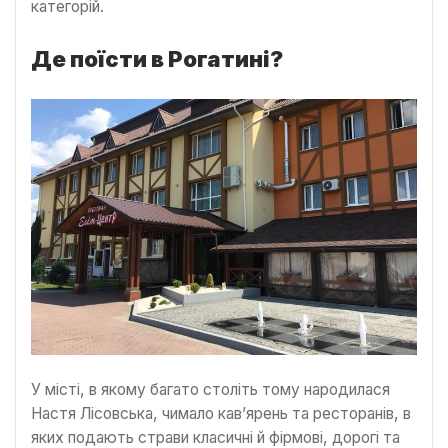
категорій.
Де поїсти в Рогатині?
У місті, в якому багато століть тому народилася
Настя Лісовська, чимало кав’ярень та ресторанів, в
яких подають страви класичні й фірмові, дорогі та