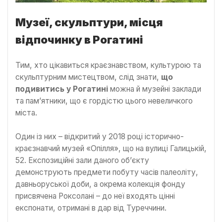
Музеї, скульптури, місця
відпочинку в Рогатині
Тим, хто цікавиться краєзнавством, культурою та
скульптурним мистецтвом, слід знати,
що
подивитись у Рогатині
можна й музейні заклади
та пам’ятники, що є гордістю цього невеличкого
міста.
Один із них – відкритий у 2018 році історично-
краєзнавчий музей «Опілля», що на вулиці Галицькій,
52. Експозиційні зали даного об’єкту
демонструють предмети побуту часів палеоліту,
давньоруської доби, а окрема колекція фонду
присвячена Роксолані – до неї входять цінні
експонати, отримані в дар від Туреччини.