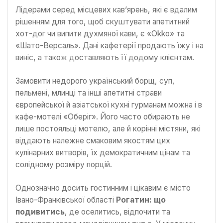
Лідерами серед місцевих кав’ярень, які є вдалим
рішенням для того, щоб скуштувати апетитний
хот-дог чи випити духмяної кави, є «Okko» та
«Шато-Версаль». Дані кафетерії продають їжу і на
виніс, а також доставляють її додому клієнтам.
Замовити недорого український борщ, суп,
пельмені, млинці та інші апетитні страви
європейської й азіатської кухні гурманам можна і в
кафе-мотелі «Оберіг». Його часто обирають не
лише постояльці мотелю, але й корінні містяни, які
віддають належне смаковим якостям цих
кулінарних витворів, їх демократичним цінам та
солідному розміру порцій.
Однозначно досить гостинним і цікавим є місто
Івано-Франківської області
Рогатин: що
подивитись
, де оселитись, відпочити та