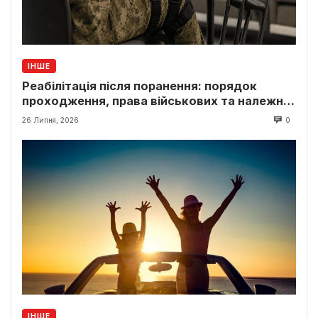
ІНШЕ
Реабілітація після поранення: порядок
проходження, права військових та належні
виплати
26 Липня, 2026
0
ІНШЕ