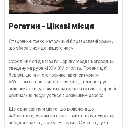
Рогатин – Цікаві місця
Старовинні греко-католицькі й православні храми,
що збереглися до нашого часу.
Серед них слід назвати Церкву Різдва Богородиці,
зведену на рубежі ХІV-ХV століть. Проект цієї
будівлі, що нині є історично-архітектурним
об’єктом національного значення, демонструє
змішаний стиль, в якому витончена готика творчо й
оригінально поєднується з розкішним бароко.
Ще одна святиня міста, що включена до
найцінніших, унікальних культових споруд України,
побудованих із дерева, – Церква Святого Духа.