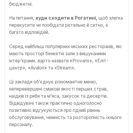
бюджетні.
На питання,
куди сходити в Рогатині,
щоб злегка
перекусити чи пообідати ретельно й ситно, є
багато відповідей.
Серед найбільш популярних міських ресторанів, які
мають просторі бенкетні зали з вишуканими
інтер’єрами, варто назвати «Provans», «Еліт-
центр», «Avalon» та «Stream».
Ці заклади об’єднує різноманітне меню,
неперевершені смакові якості перших страв,
наїдків із риби та м’яса, закусок та десертів.
Відвідувачі також практично одноголосно
позитивно відгукуються про гідний рівень
обслуговування, чемність та розторопність їхнього
персоналу.