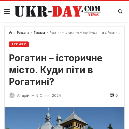
Перейти
до
вмісту
Розваги
Туризм
Рогатин – історичне місто. Куди піти в Рогатині?
ТУРИЗМ
Рогатин – історичне
місто. Куди піти в
Рогатині?
0
Андрій
9 Січня, 2024
—