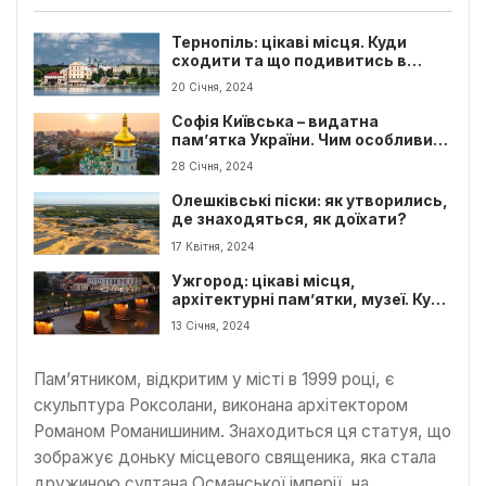
Тернопіль: цікаві місця. Куди
сходити та що подивитись в
Тернополі?
20 Січня, 2024
Софія Київська – видатна
пам’ятка України. Чим особливий
Софіївський собор?
28 Січня, 2024
Олешківські піски: як утворились,
де знаходяться, як доїхати?
17 Квітня, 2024
Ужгород: цікаві місця,
архітектурні пам’ятки, музеї. Куди
піти туристу?
13 Січня, 2024
Пам’ятником, відкритим у місті в 1999 році, є
скульптура Роксолани, виконана архітектором
Романом Романишиним. Знаходиться ця статуя, що
зображує доньку місцевого священика, яка стала
дружиною султана Османської імперії, на