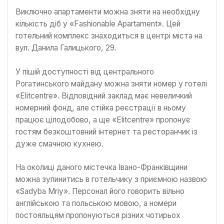
Виключно апартаменти можна зняти на необхідну
кількість діб у «Fashionable Apartament». Цей
готельний комплекс знаходиться в центрі міста на
вул. Данила Галицького, 29.
У пішій доступності від центрального
Рогатинського майдану можна зняти номер у готелі
«Elitcentre». Відповідний заклад має невеличкий
номерний фонд, але стійка реєстрації в ньому
працює цілодобово, а ще «Elitcentre» пропонує
гостям безкоштовний інтернет та ресторанчик із
дуже смачною кухнею.
На околиці даного містечка Івано-Франківщини
можна зупинитись в готельчику з приємною назвою
«Sadyba Mriy». Персонал його говорить вільно
англійською та польською мовою, а номери
постояльцям пропонуються різних чотирьох