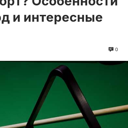
орт? Особенности
рд и интересные
0