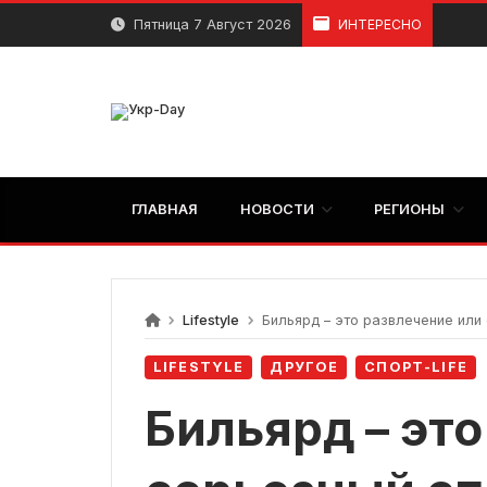
перейти
Пятница 7 Август 2026
ИНТЕРЕСНО
к
содержанию
ГЛАВНАЯ
НОВОСТИ
РЕГИОНЫ
Lifestyle
Бильярд – это развлечение или сер
LIFESTYLE
ДРУГОЕ
СПОРТ-LIFE
Бильярд – эт