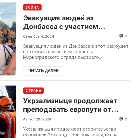
ВОЙНА
Эвакуация людей из
Донбасса с участием
украинского Красного Креста
0
Сентябрь 4, 2024
Эвакуация людей из Донбасса в этот раз будет
проходить с участием команды
Мирноградского отряда быстрого
реагирования Украинского Красного Креста. ...
ЧИТАТЬ ДАЛЕЕ
СТРАНА
Укрзализныця продолжает
преподавать европути от
Ужгорода до Чопа
0
Август 28, 2024
Укрзализныця продолжает строительство
евроколеи Ужгород - Чоп пока все идет за