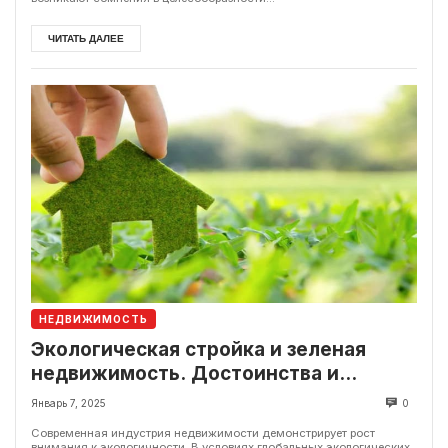
ЧИТАТЬ ДАЛЕЕ
НЕДВИЖИМОСТЬ
Экологическая стройка и зеленая
недвижимость. Достоинства и
недостатки
Январь 7, 2025
0
Современная индустрия недвижимости демонстрирует рост
внимания к экологичности. В условиях глобальных экологических