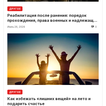
ДРУГОЕ
Реабилитация после ранения: порядок
прохождения, права военных и надлежащие
выплаты
Июль 26, 2026
0
ДРУГОЕ
Как избежать «лишних вещей» на лето и
подарить счастье