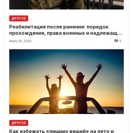
ДРУГОЕ
Реабилитация после ранения: порядок
прохождения, права военных и надлежащие
выплаты
Июль 26, 2026
0
ДРУГОЕ
Как избежать «лишних вещей» на лето и