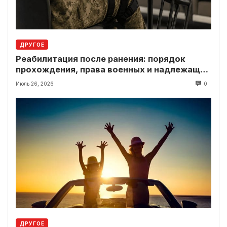
ДРУГОЕ
Реабилитация после ранения: порядок
прохождения, права военных и надлежащие
выплаты
Июль 26, 2026
0
ДРУГОЕ