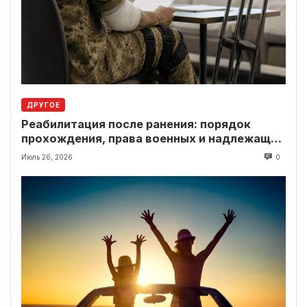
ДРУГОЕ
Реабилитация после ранения: порядок
прохождения, права военных и надлежащие
выплаты
Июль 26, 2026
0