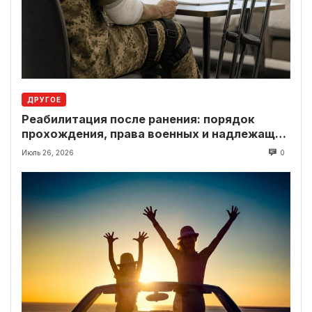
ДРУГОЕ
Реабилитация после ранения: порядок
прохождения, права военных и надлежащие
выплаты
Июль 26, 2026
0