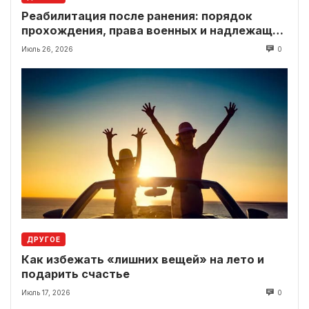
Реабилитация после ранения: порядок
прохождения, права военных и надлежащие
выплаты
Июль 26, 2026
0
ДРУГОЕ
Как избежать «лишних вещей» на лето и
подарить счастье
Июль 17, 2026
0