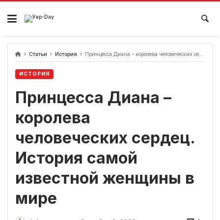
перейти
к
содержанию
Статьи
История
Принцесса Диана – королева человеческих сердец. История самой известной женщины в мире
ИСТОРИЯ
Принцесса Диана –
королева
человеческих сердец.
История самой
известной женщины в
мире