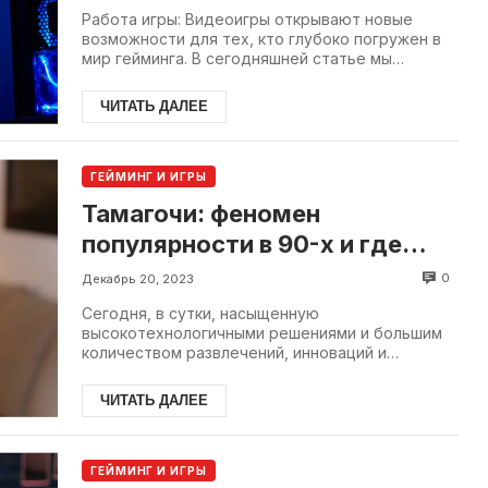
Работа игры: Видеоигры открывают новые
возможности для тех, кто глубоко погружен в
мир гейминга. В сегодняшней статье мы
рассмотрим пути мо...
ЧИТАТЬ ДАЛЕЕ
ГЕЙМИНГ И ИГРЫ
Тамагочи: феномен
популярности в 90-х и где
купить его сейчас
0
Декабрь 20, 2023
Сегодня, в сутки, насыщенную
высокотехнологичными решениями и большим
количеством развлечений, инноваций и
технологических игрушек, феномен
популярности т...
ЧИТАТЬ ДАЛЕЕ
ГЕЙМИНГ И ИГРЫ