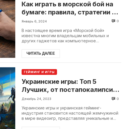
Как играть в морской бой на
бумаге: правила, стратегии и
советы
0
Январь 6, 2024
В настоящее время игра «Морской бой»
известна многим владельцам мобильных и
других гаджетов как компьютерное
развлечение. Можно установить приложение с
одноим...
ЧИТАТЬ ДАЛЕЕ
ГЕЙМИНГ И ИГРЫ
Украинские игры: Топ 5
Лучших, от постапокалипсиса
до стратегических сражений
0
Декабрь 24, 2023
Украинские игры и украинская гейминг-
индустрия становится настоящей жемчужиной
в мире видеоигр, представляя уникальные и
увлекательные творения...