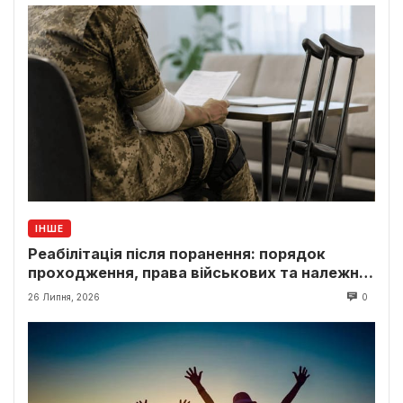
ІНШЕ
Реабілітація після поранення: порядок
проходження, права військових та належні
виплати
26 Липня, 2026
0