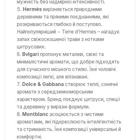
мужність без надмірної інтенсивності.
Hermès
вирізняється природними
деревними та пряними поєднаннями, які
розкриваються глибоко й поступово.
Найпопулярніший − Terre d’Hermes – нагадує
запах свіжоскошеної трави з нотками
цитрусових.
Bvlgari
пропонує металеві, свіжі та
мінімалістичні аромати, що добре підходять
для сучасного міського стилю. Їхні чоловічі
композиції легкі, але впізнавані.
Dolce & Gabbana
створює теплі, сонячні
аромати з середземноморським
характером. Бренд поєднує цитруси, спеції
та деревину у виразні формули.
Montblanc
асоціюється з чистими
ароматами, які підкреслюють інтелігентність
та стриманість. Їхні композиції універсальні й
комфортні.