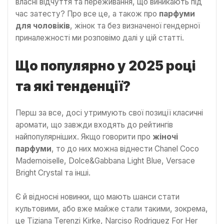
власні відчуття та переживання, що виникають під
час затесту? Про все це, а також про
парфуми
для чоловіків
, жінок та без визначеної гендерної
приналежності ми розповімо далі у цій статті.
Що популярно у 2025 році
та які тенденції?
Перш за все, досі утримують свої позиції класичні
аромати, що завжди входять до рейтингів
найпопулярніших. Якщо говорити про
жіночі
парфуми
, то до них можна віднести Chanel Coco
Mademoiselle, Dolce&Gabbana Light Blue, Versace
Bright Crystal та інші.
Є й відносні новинки, що мають шанси стати
культовими, або вже майже стали такими, зокрема,
це Tiziana Terenzi Kirke, Narciso Rodriguez For Her