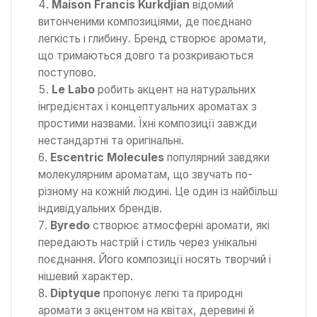
Maison Francis Kurkdjian
відомий
витонченими композиціями, де поєднано
легкість і глибину. Бренд створює аромати,
що тримаються довго та розкриваються
поступово.
Le Labo
робить акцент на натуральних
інгредієнтах і концептуальних ароматах з
простими назвами. Їхні композиції завжди
нестандартні та оригінальні.
Escentric Molecules
популярний завдяки
молекулярним ароматам, що звучать по-
різному на кожній людині. Це один із найбільш
індивідуальних брендів.
Byredo
створює атмосферні аромати, які
передають настрій і стиль через унікальні
поєднання. Його композиції носять творчий і
нішевий характер.
Diptyque
пропонує легкі та природні
аромати з акцентом на квітах, деревині й