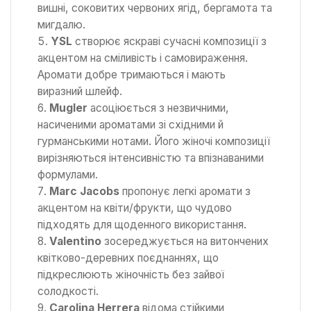
вишні, соковитих червоних ягід, бергамота та
мигдалю.
YSL
створює яскраві сучасні композиції з
акцентом на сміливість і самовираження.
Аромати добре тримаються і мають
виразний шлейф.
Mugler
асоціюється з незвичними,
насиченими ароматами зі східними й
гурманськими нотами. Його жіночі композиції
вирізняються інтенсивністю та впізнаваними
формулами.
Marc Jacobs
пропонує легкі аромати з
акцентом на квіти/фрукти, що чудово
підходять для щоденного використання.
Valentino
зосереджується на витончених
квітково-деревних поєднаннях, що
підкреслюють жіночність без зайвої
солодкості.
Carolina Herrera
відома стійкими