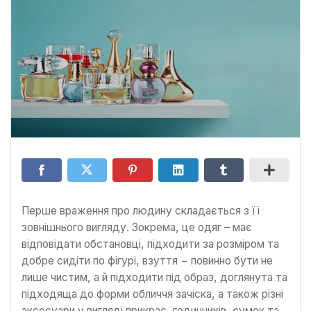
Перше враження про людину складається з її
зовнішнього вигляду. Зокрема, це одяг – має
відповідати обстановці, підходити за розміром та
добре сидіти по фігурі, взуття − повинно бути не
лише чистим, а й підходити під образ, доглянута та
підходяща до форми обличчя зачіска, а також різні
аксесуари у вигляді прикрас, годинників, сумок та