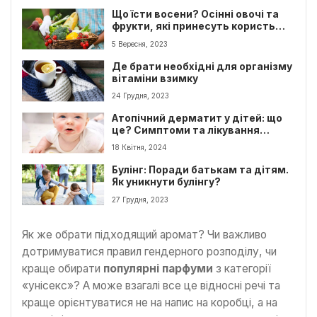
Що їсти восени? Осінні овочі та
фрукти, які принесуть користь
організму та запобіжать
5 Вересня, 2023
хворобам
Де брати необхідні для організму
вітаміни взимку
24 Грудня, 2023
Атопічний дерматит у дітей: що
це? Симптоми та лікування
екземи
18 Квітня, 2024
Булінг: Поради батькам та дітям.
Як уникнути булінгу?
27 Грудня, 2023
Як же обрати підходящий аромат? Чи важливо
дотримуватися правил гендерного розподілу, чи
краще обирати
популярні парфуми
з категорії
«унісекс»? А може взагалі все це відносні речі та
краще орієнтуватися не на напис на коробці, а на