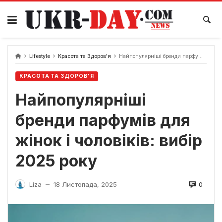
Перейти
до
вмісту
Lifestyle
Красота та Здоров'я
Найпопулярніші бренди парфумів для жінок і чоловіків: вибір 2025 року
КРАСОТА ТА ЗДОРОВ'Я
Найпопулярніші
бренди парфумів для
жінок і чоловіків: вибір
2025 року
0
Liza
18 Листопада, 2025
—