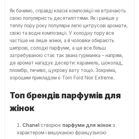
Як бачимо, справді класні композиції не втрачають
свою популярність десятиліттями. Як і раніше у
теплу пору року популярні легкі цитрусові аромати,
свіжі та водні композиції. У холодну пору все
частіше не лише жінки, а й чоловіки обирають
шипрові, солодкі парфуми, а ще все більш
затребуваною стає так звана гурманіка – напрям,
де аромат нагадує десерти: карамель, шоколад,
пломбір, печиво, цукрову вату тощо. Зокрема,
хорошим прикладом є Tom Ford Noir Extreme.
Топ брендів парфумів для
жінок
Chanel
створює
парфуми для жінок
з
характером і вишуканою французькою