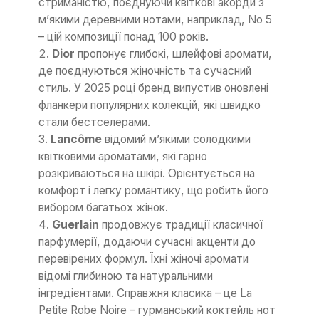
стриманістю, поєднуючи квіткові акорди з
м’якими деревними нотами, наприклад, No 5
– цій композиції понад 100 років.
Dior
пропонує глибокі, шлейфові аромати,
де поєднуються жіночність та сучасний
стиль. У 2025 році бренд випустив оновлені
фланкери популярних колекцій, які швидко
стали бестселерами.
Lancôme
відомий м’якими солодкими
квітковими ароматами, які гарно
розкриваються на шкірі. Орієнтується на
комфорт і легку романтику, що робить його
вибором багатьох жінок.
Guerlain
продовжує традиції класичної
парфумерії, додаючи сучасні акценти до
перевірених формул. Їхні жіночі аромати
відомі глибиною та натуральними
інгредієнтами. Справжня класика – це La
Petite Robe Noire – гурманський коктейль нот