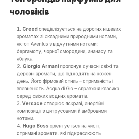
чоловіків
Creed
спеціалізується на дорогих нішевих
ароматах зі складними природними нотами,
як-от Aventus з відчутними нотами:
бергамоту, чорної смородини, ананасу та
яблука.
Giorgio Armani
пропонує сучасні свіжі та
деревні аромати, що підходять на кожен
день. Його фірмовий стиль – стриманість і
впевненість. Acqua di Gio – справжня класика
серед свіжих водних ароматів.
Versace
створює яскраві, енергійні
композиції з цитрусовими й амбровими
нотами.
Hugo Boss
орієнтується на чисті,
стримані аромати, які підкреслюють