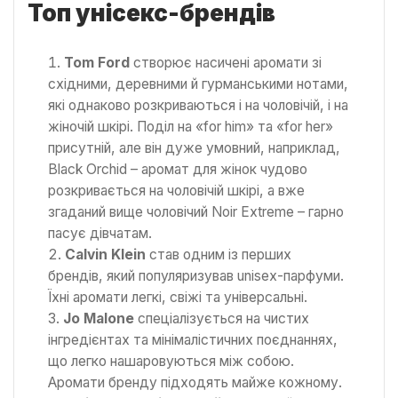
Топ унісекс-брендів
Tom Ford
створює насичені аромати зі
східними, деревними й гурманськими нотами,
які однаково розкриваються і на чоловічій, і на
жіночій шкірі. Поділ на «for him» та «for her»
присутній, але він дуже умовний, наприклад,
Black Orchid – аромат для жінок чудово
розкривається на чоловічій шкірі, а вже
згаданий вище чоловічий Noir Extreme – гарно
пасує дівчатам.
Calvin Klein
став одним із перших
брендів, який популяризував unisex-парфуми.
Їхні аромати легкі, свіжі та універсальні.
Jo Malone
спеціалізується на чистих
інгредієнтах та мінімалістичних поєднаннях,
що легко нашаровуються між собою.
Аромати бренду підходять майже кожному.