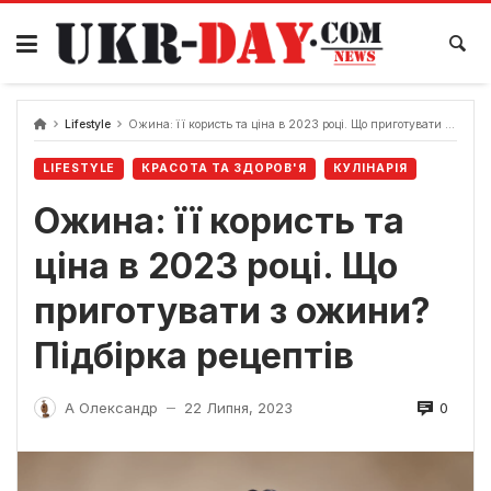
Перейти
до
вмісту
Lifestyle
Ожина: її користь та ціна в 2023 році. Що приготувати з ожини? Підбірка рецептів
LIFESTYLE
КРАСОТА ТА ЗДОРОВ'Я
КУЛІНАРІЯ
Ожина: її користь та
ціна в 2023 році. Що
приготувати з ожини?
Підбірка рецептів
0
А Олександр
22 Липня, 2023
—