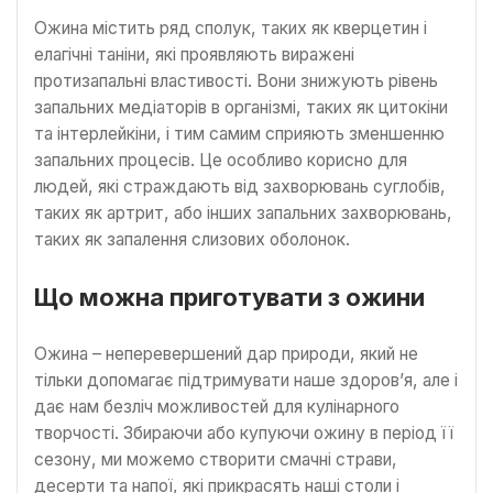
Ожина містить ряд сполук, таких як кверцетин і
елагічні таніни, які проявляють виражені
протизапальні властивості. Вони знижують рівень
запальних медіаторів в організмі, таких як цитокіни
та інтерлейкіни, і тим самим сприяють зменшенню
запальних процесів. Це особливо корисно для
людей, які страждають від захворювань суглобів,
таких як артрит, або інших запальних захворювань,
таких як запалення слизових оболонок.
Що можна приготувати з ожини
Ожина – неперевершений дар природи, який не
тільки допомагає підтримувати наше здоров’я, але і
дає нам безліч можливостей для кулінарного
творчості. Збираючи або купуючи ожину в період її
сезону, ми можемо створити смачні страви,
десерти та напої, які прикрасять наші столи і