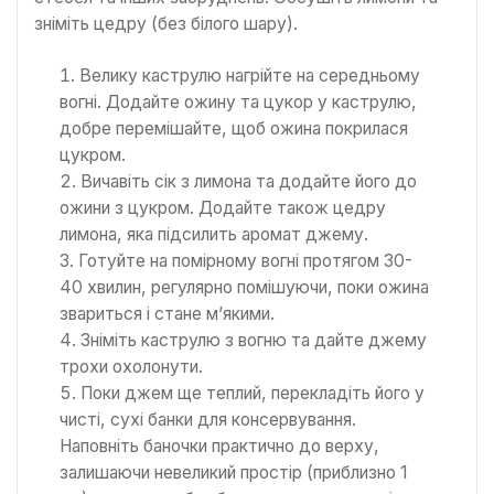
зніміть цедру (без білого шару).
Велику каструлю нагрійте на середньому
вогні. Додайте ожину та цукор у каструлю,
добре перемішайте, щоб ожина покрилася
цукром.
Вичавіть сік з лимона та додайте його до
ожини з цукром. Додайте також цедру
лимона, яка підсилить аромат джему.
Готуйте на помірному вогні протягом 30-
40 хвилин, регулярно помішуючи, поки ожина
звариться і стане м’якими.
Зніміть каструлю з вогню та дайте джему
трохи охолонути.
Поки джем ще теплий, перекладіть його у
чисті, сухі банки для консервування.
Наповніть баночки практично до верху,
залишаючи невеликий простір (приблизно 1