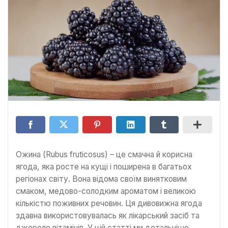
Ожина (Rubus fruticosus) – це смачна й корисна
ягода, яка росте на кущі і поширена в багатьох
регіонах світу. Вона відома своїм винятковим
смаком, медово-солодким ароматом і великою
кількістю поживних речовин. Ця дивовижна ягода
здавна використовувалась як лікарський засіб та
джерело вітамінів. У цій статті ми детальніше