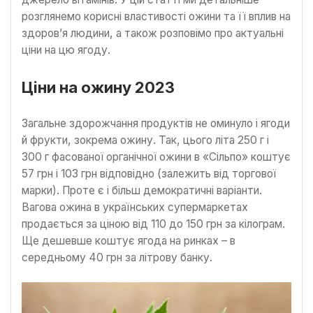
розглянемо корисні властивості ожини та її вплив на
здоров’я людини, а також розповімо про актуальні
ціни на цю ягоду.
Ціни на ожину 2023
Загальне здорожчання продуктів не оминуло і ягоди
й фрукти, зокрема ожину. Так, цього літа 250 г і
300 г фасованої органічної ожини в «Сільпо» коштує
57 грн і 103 грн відповідно (залежить від торгової
марки). Проте є і більш демократичні варіанти.
Вагова ожина в українських супермаркетах
продається за ціною від 110 до 150 грн за кілограм.
Ще дешевше коштує ягода на ринках – в
середньому 40 грн за літрову банку.