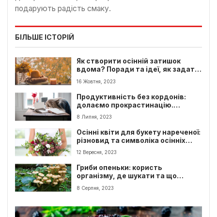
подарують радість смаку.
БІЛЬШЕ ІСТОРІЙ
Як створити осінній затишок
вдома? Поради та ідеї, як задати
оселі осіннього настрою та
16 Жовтня, 2023
затишку
Продуктивність без кордонів:
долаємо прокрастинацію.
Поради для всіх
8 Липня, 2023
Осінні квіти для букету нареченої:
різновид та символіка осінніх
квітів. Які квіти обрати?
12 Вересня, 2023
Гриби опеньки: користь
організму, де шукати та що
можна приготувати з опеньками
8 Серпня, 2023