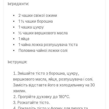
Інгредієнти:
2 чашки свіжої ожини
1 ½ чашки борошна
1 чашка цукру
½ чашки вершкового масла
1 яйце
1 чайна ложка розпушувача тіста
Половина чайної ложки солі
Інструкція:
Змішайте тісто з борошна, цукру,
вершкового масла, яйця, розпушувача і солі.
Замісіть відставте його в холодильнику на 30
хвилин.
Прогрійте духовку до 180°C.
Розкатайте тісто.
Покладіть тісто у форму для пирога та