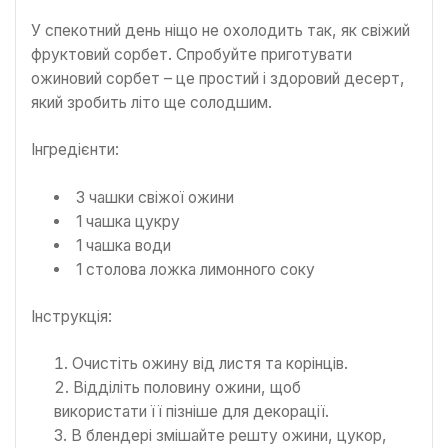
У спекотний день ніщо не охолодить так, як свіжий
фруктовий сорбет. Спробуйте приготувати
ожиновий сорбет – це простий і здоровий десерт,
який зробить літо ще солодшим.
Інгредієнти:
3 чашки свіжої ожини
1 чашка цукру
1 чашка води
1 столова ложка лимонного соку
Інструкція:
Очистіть ожину від листя та корінців.
Відділіть половину ожини, щоб
використати її пізніше для декорації.
В блендері змішайте решту ожини, цукор,