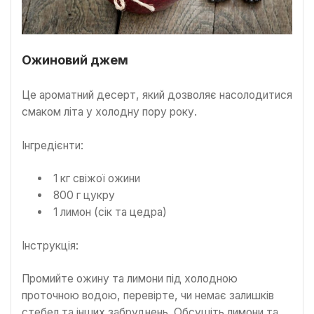
Ожиновий джем
Це ароматний десерт, який дозволяє насолодитися
смаком літа у холодну пору року.
Інгредієнти:
1 кг свіжої ожини
800 г цукру
1 лимон (сік та цедра)
Інструкція:
Промийте ожину та лимони під холодною
проточною водою, перевірте, чи немає залишків
стебел та інших забруднень. Обсушіть лимони та