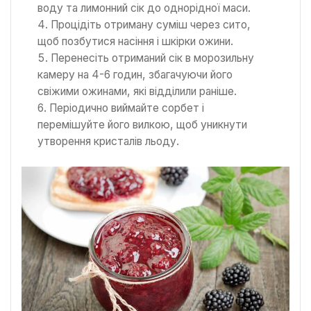
воду та лимонний сік до однорідної маси.
Процідіть отриману суміш через сито,
щоб позбутися насіння і шкірки ожини.
Перенесіть отриманий сік в морозильну
камеру на 4-6 годин, збагачуючи його
свіжими ожинами, які відділили раніше.
Періодично виймайте сорбет і
перемішуйте його вилкою, щоб уникнути
утворення кристалів льоду.