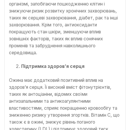
організмі, запобігаючи пошкодженню клітин і
знижуючи ризик розвитку хронічних захворювань,
таких як серцеві захворювання, діабет, рак та інші
захворювання. Крім того, антиоксиданти
покращують стан шкіри, зменшуючи вплив
зовнішніх факторів, таких як вплив сонячних
променів та забруднення навколишнього
середовища.
Підтримка здоров’я серця
Ожина має додатковий позитивний вплив на
здоров’я серця. Її високий вміст фітонутрієнтів,
таких як антоціаніни, відомих своїми
антизапальними та антикоагулянтними
властивостями, сприяє покращенню кровообігу та
зниженню ризику утворення згортків. Вітамін С, що
також є в ожині, знижує рівень поганого
холестерину (LDL) і підтримує здоровий тиск