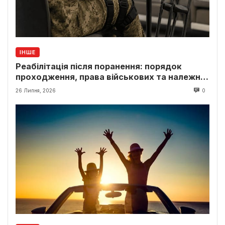
ІНШЕ
Реабілітація після поранення: порядок
проходження, права військових та належні
виплати
26 Липня, 2026
0