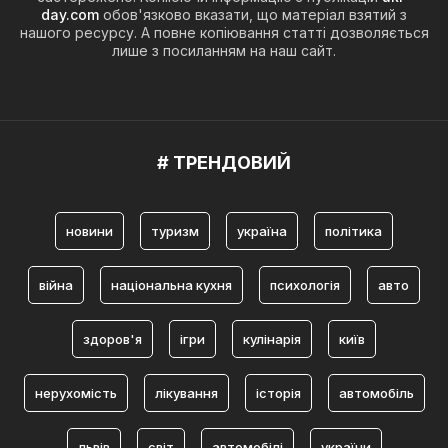
day.com
обов'язково вказати, що матеріал взятий з
нашого ресурсу. А повне копіювання статті дозволяється
лише з посиланням на наш сайт.
# ТРЕНДОВИЙ
новини
туризм
україна
політика
війна
національна кухня
психологія
авто
здоров'я
ігри
кулінарія
київ
нерухомість
лікування
історія
автомобіль
львів
світ
автомобілі
україни