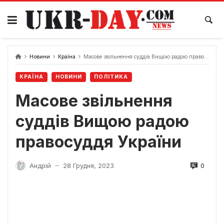
Перейти
до
вмісту
Новини
Країна
Масове звільнення суддів Вищою радою правосуддя України
КРАЇНА
НОВИНИ
ПОЛІТИКА
Масове звільнення
суддів Вищою радою
правосуддя України
0
Андрій
28 Грудня, 2023
—