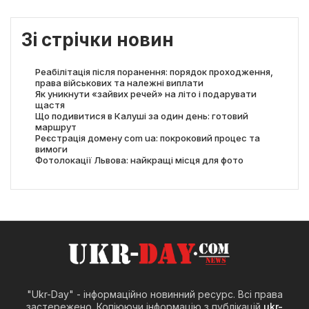
Зі стрічки новин
Реабілітація після поранення: порядок проходження,
права військових та належні виплати
Як уникнути «зайвих речей» на літо і подарувати
щастя
Що подивитися в Калуші за один день: готовий
маршрут
Реєстрація домену com ua: покроковий процес та
вимоги
Фотолокації Львова: найкращі місця для фото
"Ukr-Day" - інформаційно новинний ресурс. Всі права
застережено. Копіюючи інформацію з публікацій
ukr-