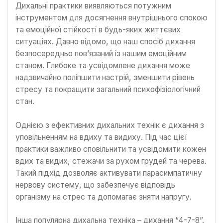
Дихальні практики виявляються потужним
інструментом для досягнення внутрішнього спокою
та емоційної стійкості в будь-яких життєвих
ситуаціях. Давно відомо, що наш спосіб дихання
безпосередньо пов’язаний із нашим емоційним
станом. Глибоке та усвідомлене дихання може
надзвичайно поліпшити настрій, зменшити рівень
стресу та покращити загальний психофізіологічний
стан.
Однією з ефективних дихальних технік є дихання з
уповільненням на вдиху та видиху. Під час цієї
практики важливо сповільнити та усвідомити кожен
вдих та видих, стежачи за рухом грудей та черева.
Такий підхід дозволяє активувати парасимпатичну
нервову систему, що забезпечує відповідь
організму на стрес та допомагає зняти напругу.
Інша популярна дихальна техніка – дихання “4-7-8”.