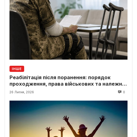
ІНШЕ
Реабілітація після поранення: порядок
проходження, права військових та належні
виплати
26 Липня, 2026
0