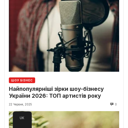
ШОУ БІЗНЕС
Найпопулярніші зірки шоу-бізнесу
України 2026: ТОП артистів року
22 Червня, 2025
0
UK