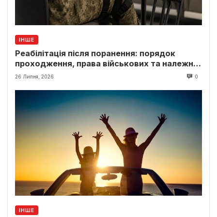
ІНШЕ
Реабілітація після поранення: порядок
проходження, права військових та належні
виплати
26 Липня, 2026
0
ІНШЕ