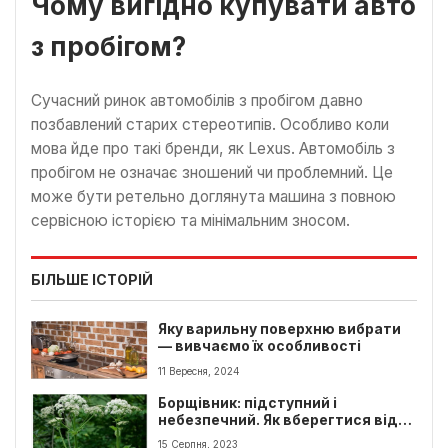
Чому вигідно купувати авто
з пробігом?
Сучасний ринок автомобілів з пробігом давно
позбавлений старих стереотипів. Особливо коли
мова йде про такі бренди, як Lexus. Автомобіль з
пробігом не означає зношений чи проблемний. Це
може бути ретельно доглянута машина з повною
сервісною історією та мінімальним зносом.
БІЛЬШЕ ІСТОРІЙ
Яку варильну поверхню вибрати
— вивчаємо їх особливості
11 Вересня, 2024
Борщівник: підступний і
небезпечний. Як вберегтися від
отруйної дії борщівника?
15 Серпня, 2023