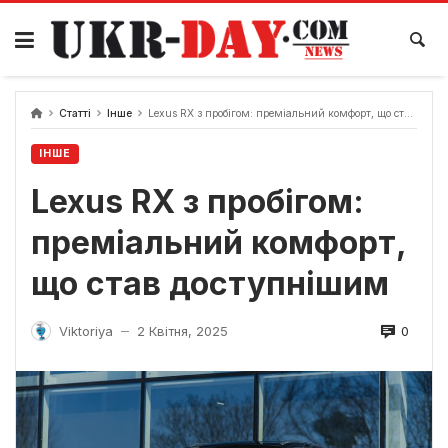
Перейти
до
вмісту
Статті
Інше
Lexus RX з пробігом: преміальний комфорт, що став доступнішим
ІНШЕ
Lexus RX з пробігом:
преміальний комфорт,
що став доступнішим
0
Viktoriya
2 Квітня, 2025
—