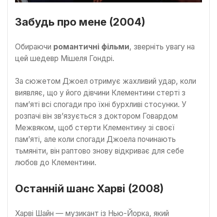
Забудь про мене (2004)
Обираючи
романтичні фільми
, зверніть увагу на
цей шедевр Мішеля Гондрі.
За сюжетом Джоел отримує жахливий удар, коли
виявляє, що у його дівчини Клементини стерті з
пам’яті всі спогади про їхні бурхливі стосунки. У
розпачі він зв’язується з доктором Говардом
Межвяком, щоб стерти Клементину зі своєї
пам’яті, але коли спогади Джоела починають
тьмяніти, він раптово знову відкриває для себе
любов до Клементини.
Останній шанс Харві (2008)
Харві Шайн — музикант із Нью-Йорка, який