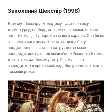
Закоханий Шекспір (1998)
Вільяму Шекспіру, молодому талановитому
драматургу, необхідно терміново покласти край
поганій смузі, яку переживає його кар’єра. Хоч би як
він намагався і, незважаючи на тиск з боку
продюсерів і власників театру, він не може
зосередитися на своїй новій п’єсі «Ромео та Етель,
дочка пірата». Вільяму потрібна муза, і він
знаходить її в прекрасній леді Віолі, з якою в нього
таємний роман.