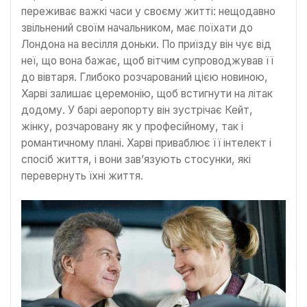
переживає важкі часи у своєму житті: нещодавно
звільнений своїм начальником, має поїхати до
Лондона на весілля доньки. По приїзду він чує від
неї, що вона бажає, щоб вітчим супроводжував її
до вівтаря. Глибоко розчарований цією новиною,
Харві залишає церемонію, щоб встигнути на літак
додому. У барі аеропорту він зустрічає Кейт,
жінку, розчаровану як у професійному, так і
романтичному плані. Харві приваблює її інтелект і
спосіб життя, і вони зав’язують стосунки, які
перевернуть їхні життя.