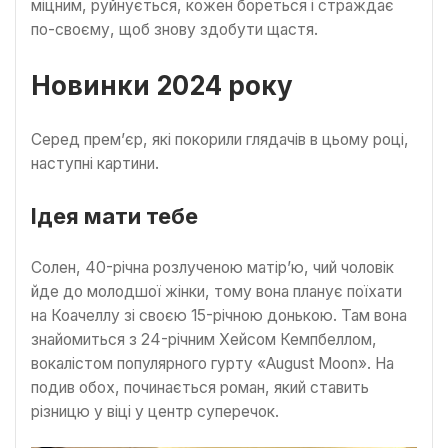
міцним, руйнується, кожен бореться і страждає
по-своєму, щоб знову здобути щастя.
Новинки 2024 року
Серед прем’єр, які покорили глядачів в цьому році,
наступні картини.
Ідея мати тебе
Солен, 40-річна розлученою матір’ю, чий чоловік
йде до молодшої жінки, тому вона планує поїхати
на Коачеллу зі своєю 15-річною донькою. Там вона
знайомиться з 24-річним Хейсом Кемпбеллом,
вокалістом популярного гурту «August Moon». На
подив обох, починається роман, який ставить
різницю у віці у центр суперечок.