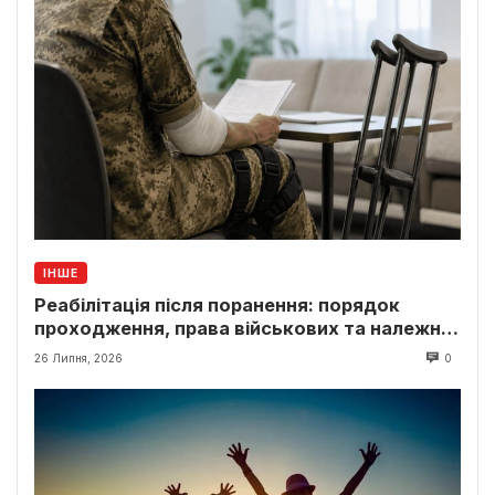
ІНШЕ
Реабілітація після поранення: порядок
проходження, права військових та належні
виплати
26 Липня, 2026
0