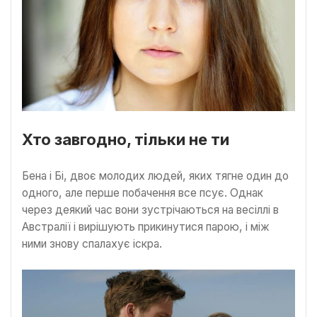
Хто завгодно, тільки не ти
Бена і Бі, двоє молодих людей, яких тягне один до
одного, але перше побачення все псує. Однак
через деякий час вони зустрічаються на весіллі в
Австралії і вирішують прикинутися парою, і між
ними знову спалахує іскра.