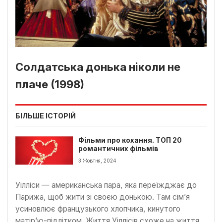
Солдатська донька ніколи не
плаче (1998)
БІЛЬШЕ ІСТОРІЙ
Фільми про кохання. ТОП 20
романтичних фільмів
3 Жовтня, 2024
Уілліси — американська пара, яка переїжджає до
Парижа, щоб жити зі своєю донькою. Там сім’я
усиновлює французького хлопчика, кинутого
матір’ю-підлітком. Життя Уіллісів схоже на життя