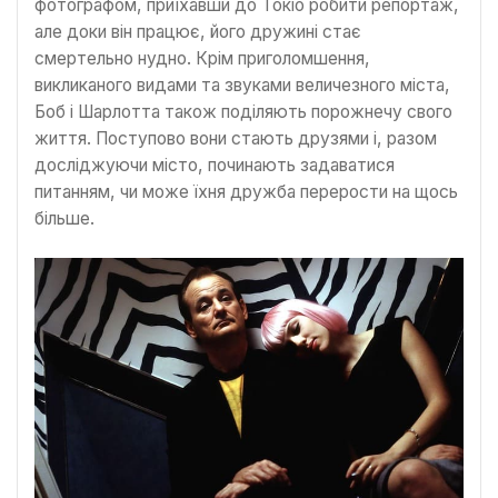
фотографом, приїхавши до Токіо робити репортаж,
але доки він працює, його дружині стає
смертельно нудно. Крім приголомшення,
викликаного видами та звуками величезного міста,
Боб і Шарлотта також поділяють порожнечу свого
життя. Поступово вони стають друзями і, разом
досліджуючи місто, починають задаватися
питанням, чи може їхня дружба перерости на щось
більше.