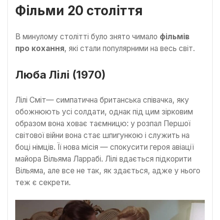
Фільми 20 століття
В минулому столітті було знято чимало
фільмів
про кохання
, які стали популярними на весь світ.
Люба Лілі (1970)
Лілі Сміт— симпатична британська співачка, яку
обожнюють усі солдати, однак під цим зірковим
образом вона ховає таємницю: у розпал Першої
світової війни вона стає шпигункою і служить на
боці німців. Її нова місія — спокусити героя авіації
майора Вільяма Ларрабі. Лілі вдається підкорити
Вільяма, але все не так, як здається, адже у нього
теж є секрети.