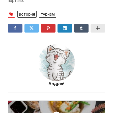
портале.
история
туризм
Андрей