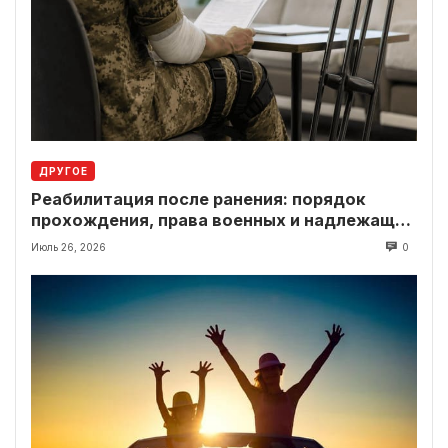
ДРУГОЕ
Реабилитация после ранения: порядок
прохождения, права военных и надлежащие
выплаты
Июль 26, 2026
0