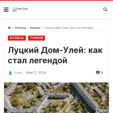
перейти
к
содержанию
Регионы
Волынь
Луцкий Дом-Улей: как стал легендой
ВОЛЫНЬ
ТУРИЗМ
Луцкий Дом-Улей: как
стал легендой
0
Liza
Май 2, 2024
-