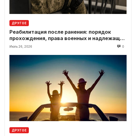
ДРУГОЕ
Реабилитация после ранения: порядок
прохождения, права военных и надлежащие
выплаты
Июль 26, 2026
0
ДРУГОЕ