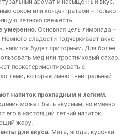
атуральный аромат и насыщенный вкус.
нным соком или концентратами – только
оящую летнюю свежесть.
е умеренно
. Основная цель лимонада –
 Немного сладости подчеркивает вкус
ь, напиток будет приторным. Для более
пользовать мед или тростниковый сахар.
жет поэкспериментировать с
ько теми, которые имеют нейтральный
ают напиток прохладным и легким
.
дения может быть вкусным, но именно
т его в настоящий летний напиток,
ющий жару.
енты для вкуса
. Мята, ягоды, кусочки