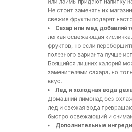
или лаймы придают напитку н
Не стоит заменять их магази
свежие фрукты подарят наст
Сахар или мед добавляйт
легкая освежающая кислинка.
фруктов, но если переборщит
полезного варианта лучше ис
Боящийся лишних калорий мо
заменителями сахара, но тол
вкус.
Лед и холодная вода дел
Домашний лимонад без охлаж
лед и свежая вода превращаю
быстро освежающий и снима
Дополнительные ингреди