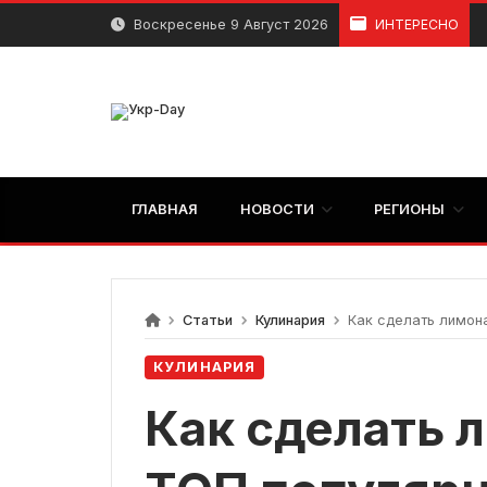
перейти
Воскресенье 9 Август 2026
ИНТЕРЕСНО
к
содержанию
ГЛАВНАЯ
НОВОСТИ
РЕГИОНЫ
Статьи
Кулинария
Как сделать лимона
КУЛИНАРИЯ
Как сделать 