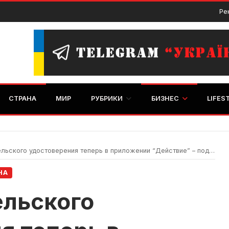
Ре
СТРАНА
МИР
РУБРИКИ
БИЗНЕС
LIFES
ского удостоверения теперь в приложении “Действие” – подробности
НА
ельского