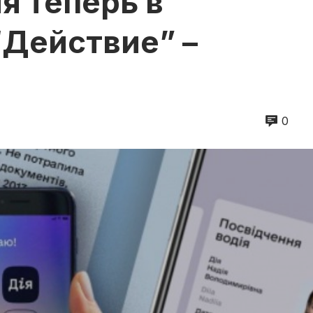
я теперь в
Действие” –
0