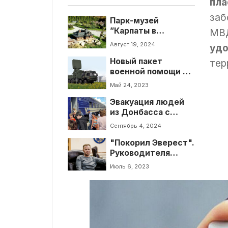
пла
заб
Парк-музей
”Карпаты в
МВ
миниатюре”.
Август 19, 2024
удо
График работы, что
Новый пакет
посмотреть
тер
военной помощи от
Германии – что и
Май 24, 2023
сколько?
Эвакуация людей
из Донбасса с
участием
Сентябрь 4, 2024
украинского
"Покорил Эверест".
Красного Креста
Руководителя
"Киевгорстроя"
Июль 6, 2023
Игоря Кушнира
уволили с
должности