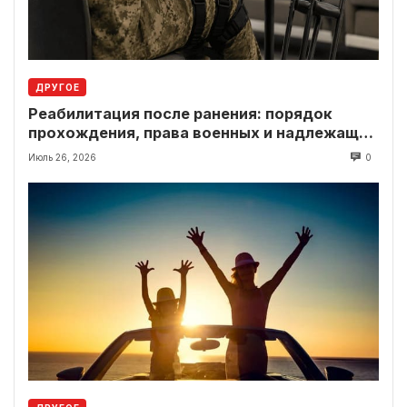
ДРУГОЕ
Реабилитация после ранения: порядок
прохождения, права военных и надлежащие
выплаты
Июль 26, 2026
0