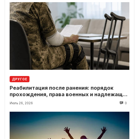
ДРУГОЕ
Реабилитация после ранения: порядок
прохождения, права военных и надлежащие
выплаты
Июль 26, 2026
0