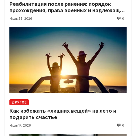
Реабилитация после ранения: порядок
прохождения, права военных и надлежащие
выплаты
Июль 26, 2026
0
ДРУГОЕ
Как избежать «лишних вещей» на лето и
подарить счастье
Июль 17, 2026
0