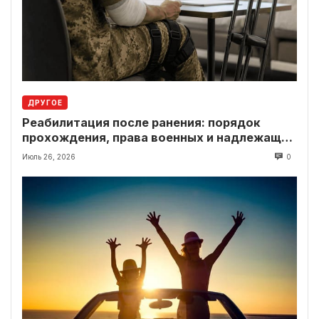
ДРУГОЕ
Реабилитация после ранения: порядок
прохождения, права военных и надлежащие
выплаты
Июль 26, 2026
0