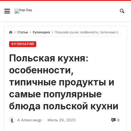
перейти
к
содержанию
Статьи
Кулинария
Польская кухня: особенности, типичные продукты и самые популярные блюда польской кухни
КУЛИНАРИЯ
Польская кухня:
особенности,
типичные продукты и
самые популярные
блюда польской кухни
0
А Александр
Июль 29, 2023
-