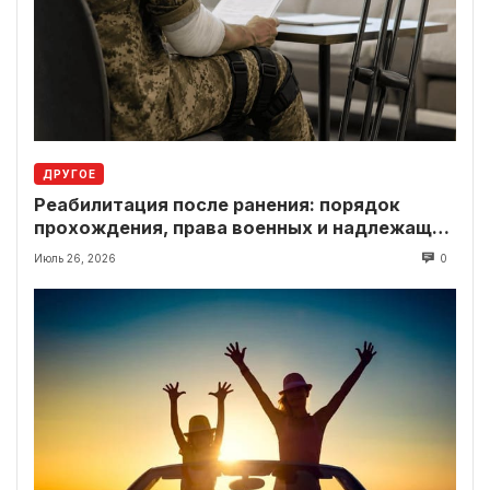
ДРУГОЕ
Реабилитация после ранения: порядок
прохождения, права военных и надлежащие
выплаты
Июль 26, 2026
0