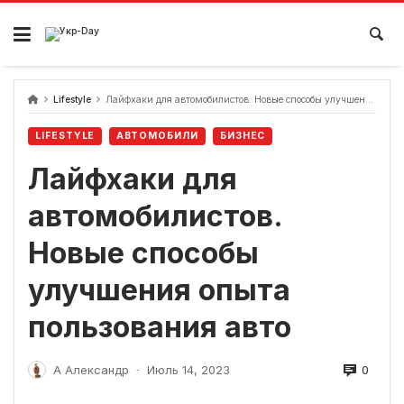
перейти
к
содержанию
Lifestyle
Лайфхаки для автомобилистов. Новые способы улучшения опыта пользования авто
LIFESTYLE
АВТОМОБИЛИ
БИЗНЕС
Лайфхаки для
автомобилистов.
Новые способы
улучшения опыта
пользования авто
0
А Александр
Июль 14, 2023
-