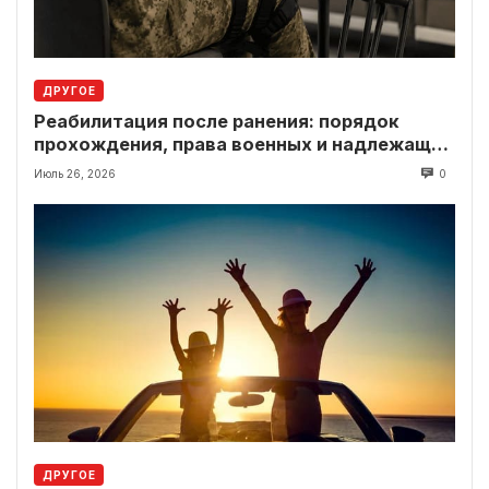
ДРУГОЕ
Реабилитация после ранения: порядок
прохождения, права военных и надлежащие
выплаты
Июль 26, 2026
0
ДРУГОЕ