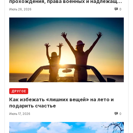
прохождения, права военных и надлежащие
выплаты
Июль 26, 2026
0
ДРУГОЕ
Как избежать «лишних вещей» на лето и
подарить счастье
Июль 17, 2026
0