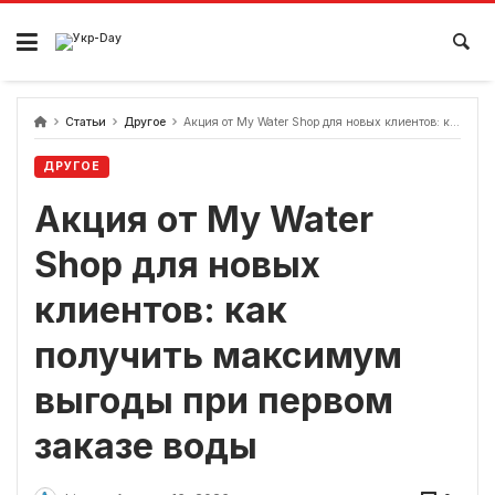
перейти
к
содержанию
Статьи
Другое
Акция от My Water Shop для новых клиентов: как получить максимум выгоды при первом заказе воды
ДРУГОЕ
Акция от My Water
Shop для новых
клиентов: как
получить максимум
выгоды при первом
заказе воды