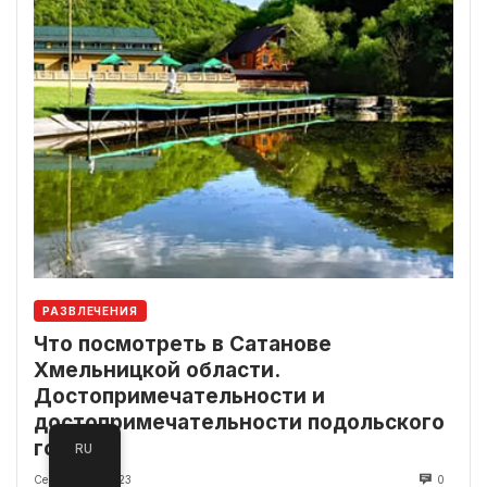
РАЗВЛЕЧЕНИЯ
Что посмотреть в Сатанове
Хмельницкой области.
Достопримечательности и
достопримечательности подольского
города
RU
Сентябрь 27, 2023
0