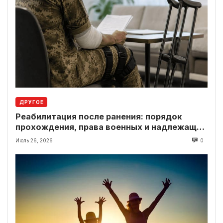
ДРУГОЕ
Реабилитация после ранения: порядок
прохождения, права военных и надлежащие
выплаты
Июль 26, 2026
0