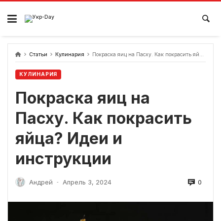
перейти
к
содержанию
Статьи
Кулинария
Покраска яиц на Пасху. Как покрасить яйца? Идеи и инструкции
КУЛИНАРИЯ
Покраска яиц на
Пасху. Как покрасить
яйца? Идеи и
инструкции
0
Андрей
Апрель 3, 2024
-