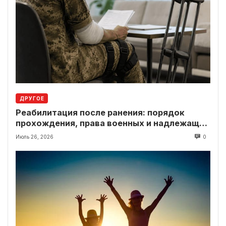
ДРУГОЕ
Реабилитация после ранения: порядок
прохождения, права военных и надлежащие
выплаты
Июль 26, 2026
0