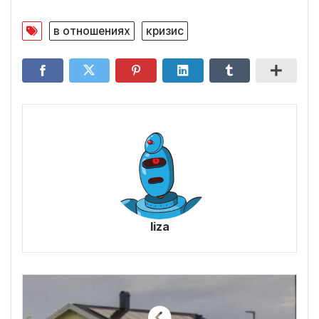
в отношениях
кризис
liza