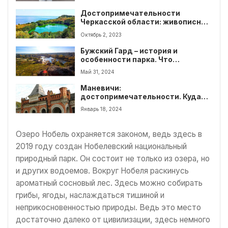
Достопримечательности
Черкасской области: живописные
парки, исторические
Октябрь 2, 2023
достопримечательности, музеи.
Куда пойти и на что посмотреть?
Бужский Гард – история и
особенности парка. Что
интересного посмотреть?
Май 31, 2024
Маневичи:
достопримечательности. Куда
пойти туристу в Маневичах?
Январь 18, 2024
Озеро Нобель охраняется законом, ведь здесь в
2019 году создан Нобелевский национальный
природный парк. Он состоит не только из озера, но
и других водоемов. Вокруг Нобеля раскинусь
ароматный сосновый лес. Здесь можно собирать
грибы, ягоды, наслаждаться тишиной и
неприкосновенностью природы. Ведь это место
достаточно далеко от цивилизации, здесь немного