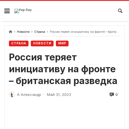
перейти
к
содержанию
Новости
Страна
Россия теряет инициативу на фронте – британская разведка
СТРАНА
НОВОСТИ
МИР
Россия теряет
инициативу на фронте
– британская разведка
0
А Александр
Май 31, 2023
-