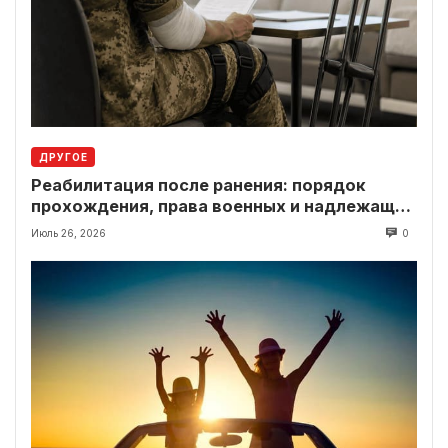
ДРУГОЕ
Реабилитация после ранения: порядок
прохождения, права военных и надлежащие
выплаты
Июль 26, 2026
0