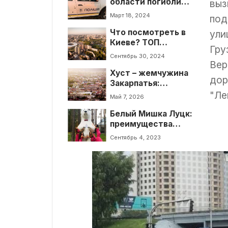
области погибли
выз
люди при разборе
Март 18, 2024
под
FPV-дрона
Что посмотреть в
ули
Киеве? ТОП
Гру
локаций для
Сентябрь 30, 2024
туристов
Вер
Хуст – жемчужина
дор
Закарпатья:
история города и
"Ле
Май 7, 2026
туристические
Белый Мишка Луцк:
места
преимущества
ростового
Сентябрь 4, 2023
аниматора на
празднике и как
заказать Мишку?