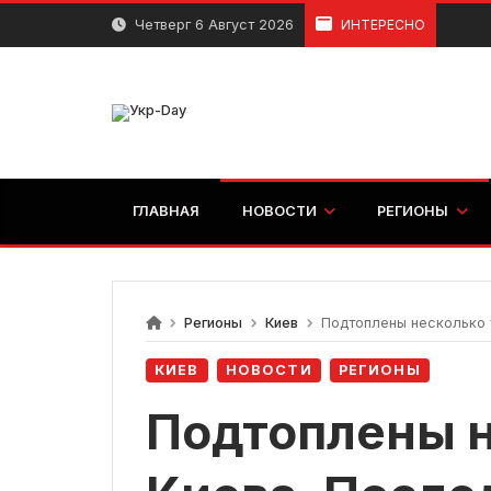
перейти
Четверг 6 Август 2026
ИНТЕРЕСНО
к
содержанию
ГЛАВНАЯ
НОВОСТИ
РЕГИОНЫ
Регионы
Киев
Подтоплены несколько у
КИЕВ
НОВОСТИ
РЕГИОНЫ
Подтоплены н