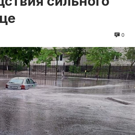
дствия сильного
ице
0