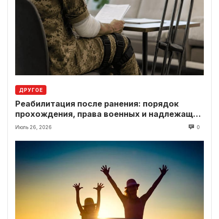
ДРУГОЕ
Реабилитация после ранения: порядок
прохождения, права военных и надлежащие
выплаты
Июль 26, 2026
0