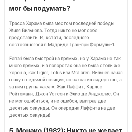
мог бы подумать?
Трасса Харама была местом последней победы
Жиля Вильнева. Тогда никто не мог себе
представить. И, кстати, последнего
состоявшегося в Мадриде Гран-при Формулы-1.
Ferrari была быстрой на прямых, но у Харама не так
много прямых, и в поворотах она не была столь же
хороша, как Ligier, Lotus или McLaren. Вильнев начал
гонку с седьмой позиции, но захватил лидерство, а
за ним группа «акул»: Жак Лаффит, Карлос
Ройтеманн, Джон Уотсон и Элио де Анджелис. Он
не мог ошибиться, и не ошибся, выиграв две
десятые секунды. Он опередил Лаффита на две
десятых секунды!
5. Монако (1982): Никто не желает