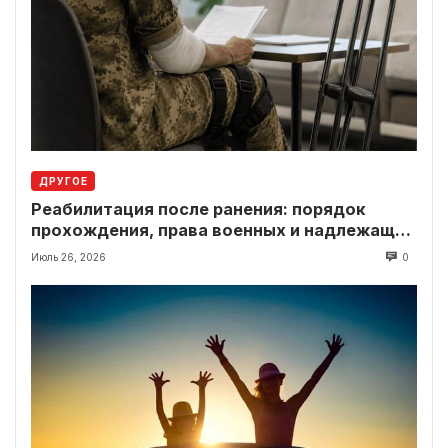
ДРУГОЕ
Реабилитация после ранения: порядок
прохождения, права военных и надлежащие
выплаты
Июль 26, 2026
0