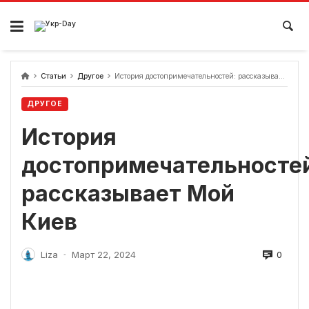
перейти
к
содержанию
Статьи
Другое
История достопримечательностей: рассказывает Мой Киев
ДРУГОЕ
История
достопримечательносте
рассказывает Мой
Киев
0
Liza
Март 22, 2024
-