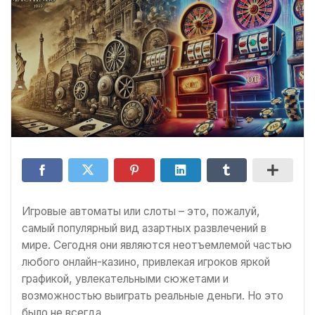
Игровые автоматы или слоты – это, пожалуй,
самый популярный вид азартных развлечений в
мире. Сегодня они являются неотъемлемой частью
любого онлайн-казино, привлекая игроков яркой
графикой, увлекательными сюжетами и
возможностью выиграть реальные деньги. Но это
было не всегда.