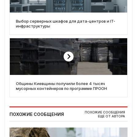
Выбор серверных шкафов для дата-центров и IT-
инфраструктуры
Общины Киевщины получили более 4 тысяч
мусорных контейнеров по программе ПРООН
ПОХОЖИЕ СООБЩЕНИЯ
ПОХОЖИЕ СООБЩЕНИЯ
ЕЩЕ ОТ АВТОРА