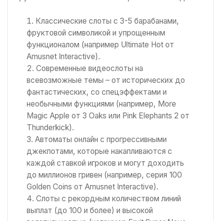
Классические слоты с 3-5 барабанами,
фруктовой символикой и упрощенным
функционалом (например Ultimate Hot от
Amusnet Interactive).
Современные видеослоты на
всевозможные темы – от исторических до
фантастических, со спецэффектами и
необычными функциями (например, More
Magic Apple от 3 Oaks или Pink Elephants 2 от
Thunderkick).
Автоматы онлайн с прогрессивными
джекпотами, которые накапливаются с
каждой ставкой игроков и могут доходить
до миллионов гривен (например, серия 100
Golden Coins от Amusnet Interactive).
Слоты с рекордным количеством линий
выплат (до 100 и более) и высокой