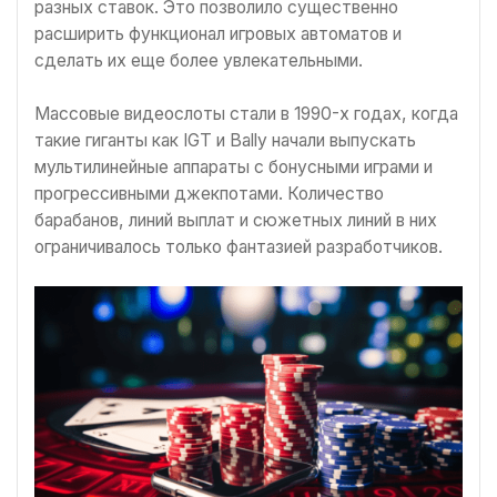
разных ставок. Это позволило существенно
расширить функционал игровых автоматов и
сделать их еще более увлекательными.
Массовые видеослоты стали в 1990-х годах, когда
такие гиганты как IGT и Bally начали выпускать
мультилинейные аппараты с бонусными играми и
прогрессивными джекпотами. Количество
барабанов, линий выплат и сюжетных линий в них
ограничивалось только фантазией разработчиков.