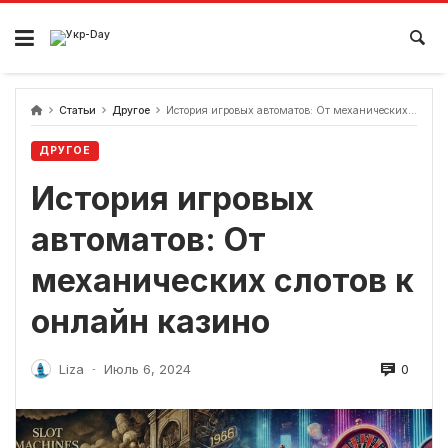
перейти
к
содержанию
Статьи
Другое
История игровых автоматов: От механических слотов к онлайн казино
ДРУГОЕ
История игровых
автоматов: От
механических слотов к
онлайн казино
0
Liza
Июль 6, 2024
-