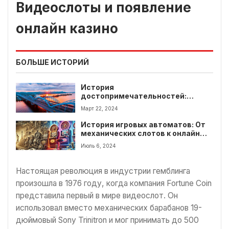
Видеослоты и появление
онлайн казино
БОЛЬШЕ ИСТОРИЙ
История
достопримечательностей:
рассказывает Мой Киев
Март 22, 2024
История игровых автоматов: От
механических слотов к онлайн
казино
Июль 6, 2024
Настоящая революция в индустрии гемблинга
произошла в 1976 году, когда компания Fortune Coin
представила первый в мире видеослот. Он
использовал вместо механических барабанов 19-
дюймовый Sony Trinitron и мог принимать до 500