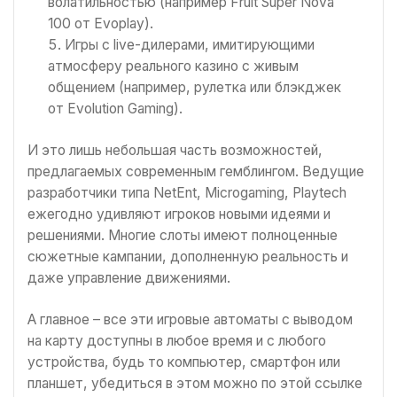
волатильностью (например Fruit Super Nova
100 от Evoplay).
Игры с live-дилерами, имитирующими
атмосферу реального казино с живым
общением (например, рулетка или блэкджек
от Evolution Gaming).
И это лишь небольшая часть возможностей,
предлагаемых современным гемблингом. Ведущие
разработчики типа NetEnt, Microgaming, Playtech
ежегодно удивляют игроков новыми идеями и
решениями. Многие слоты имеют полноценные
сюжетные кампании, дополненную реальность и
даже управление движениями.
А главное – все эти игровые автоматы с выводом
на карту доступны в любое время и с любого
устройства, будь то компьютер, смартфон или
планшет, убедиться в этом можно по этой ссылке