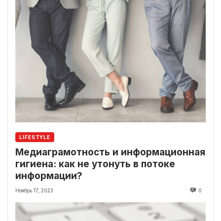
LIFESTYLE
Медиаграмотность и информационная
гигиена: как не утонуть в потоке
информации?
Ноябрь 17, 2023
0