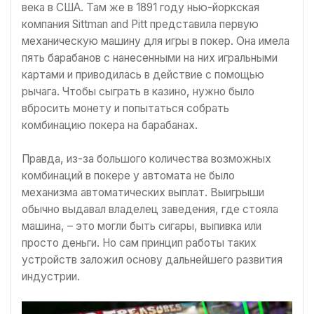
века в США. Там же в 1891 году нью-йоркская
компания Sittman and Pitt представила первую
механическую машину для игры в покер. Она имела
пять барабанов с нанесенными на них игральными
картами и приводилась в действие с помощью
рычага. Чтобы сыграть в казино, нужно было
вбросить монету и попытаться собрать
комбинацию покера на барабанах.
Правда, из-за большого количества возможных
комбинаций в покере у автомата не было
механизма автоматических выплат. Выигрыши
обычно выдавал владелец заведения, где стояла
машина, – это могли быть сигары, выпивка или
просто деньги. Но сам принцип работы таких
устройств заложил основу дальнейшего развития
индустрии.