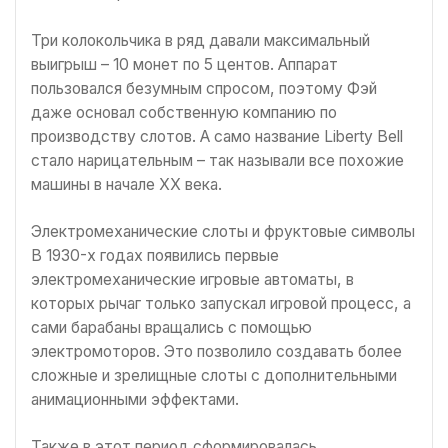
Три колокольчика в ряд давали максимальный
выигрыш – 10 монет по 5 центов. Аппарат
пользовался безумным спросом, поэтому Фэй
даже основал собственную компанию по
производству слотов. А само название Liberty Bell
стало нарицательным – так называли все похожие
машины в начале XX века.
Электромеханические слоты и фруктовые символы
В 1930-х годах появились первые
электромеханические игровые автоматы, в
которых рычаг только запускал игровой процесс, а
сами барабаны вращались с помощью
электромоторов. Это позволило создавать более
сложные и зрелищные слоты с дополнительными
анимационными эффектами.
Также в этот период сформировалась