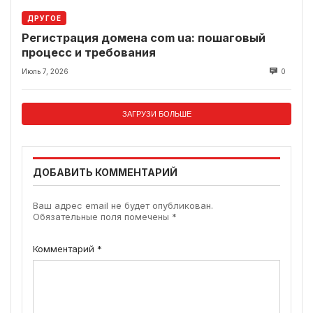
ДРУГОЕ
Регистрация домена com ua: пошаговый
процесс и требования
Июль 7, 2026
0
ЗАГРУЗИ БОЛЬШЕ
ДОБАВИТЬ КОММЕНТАРИЙ
Ваш адрес email не будет опубликован.
Обязательные поля помечены
*
Комментарий
*