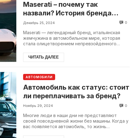
Maserati – почему так
назвали? История бренда
Мазерати
0
Декабрь 25, 2024
Maserati — легендарный бренд, итальянская
жемчужина в автомобильном мире, которая
стала олицетворением непревзойденного
сочетания роскошного комфорта и комфорта.
ЧИТАТЬ ДАЛЕЕ
АВТОМОБИЛИ
Автомобиль как статус: стоит
ли переплачивать за бренд?
0
Ноябрь 29, 2024
Многие люди в наши дни не представляют
своей повседневной жизни без машины. Когда у
вас появляется автомобиль, то жизнь
становится намного проще.