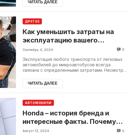
ЧИТАТЬ ДАЛЕЕ
ДРУГОЕ
Как уменьшить затраты на
эксплуатацию вашего
транспорта
0
Сентябрь 4, 2024
Эксплуатация любого транспорта от легковых
автомобилей до микроавтобусов всегда
связана с определенными затратами. Несмотря
на это, существует множество способов...
ЧИТАТЬ ДАЛЕЕ
АВТОМОБИЛИ
Honda – история бренда и
интересные факты. Почему
назвали машину Хонда
0
Август 12, 2024