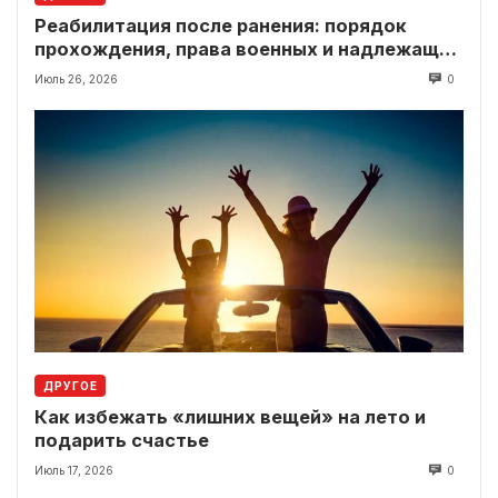
Реабилитация после ранения: порядок
прохождения, права военных и надлежащие
выплаты
Июль 26, 2026
0
ДРУГОЕ
Как избежать «лишних вещей» на лето и
подарить счастье
Июль 17, 2026
0