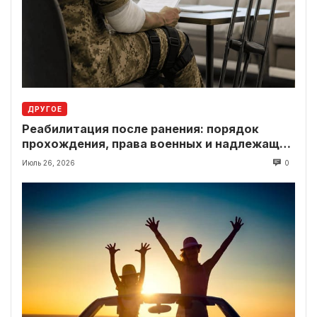
ДРУГОЕ
Реабилитация после ранения: порядок
прохождения, права военных и надлежащие
выплаты
Июль 26, 2026
0